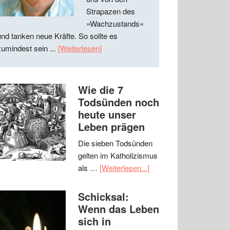
Strapazen des
»Wachzustands«
und tanken neue Kräfte. So sollte es
zumindest sein ...
[Weiterlesen]
Wie die 7
Todsünden noch
heute unser
Leben prägen
Die sieben Todsünden
gelten im Katholizismus
als …
[Weiterlesen...]
Schicksal:
Wenn das Leben
sich in