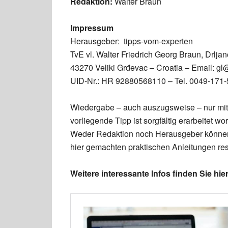
Redaktion:
Walter Braun
Impressum
Herausgeber: tipps-vom-experten
TvE vl. Walter Friedrich Georg Braun, Drljan
43270 Veliki Grđevac – Croatia – Email: gl
UID-Nr.: HR 92880568110 – Tel. 0049-171
Wiedergabe – auch auszugsweise – nur mit
vorliegende Tipp ist sorgfältig erarbeitet
Weder Redaktion noch Herausgeber können 
hier gemachten praktischen Anleitungen re
Weitere interessante Infos finden Sie hier