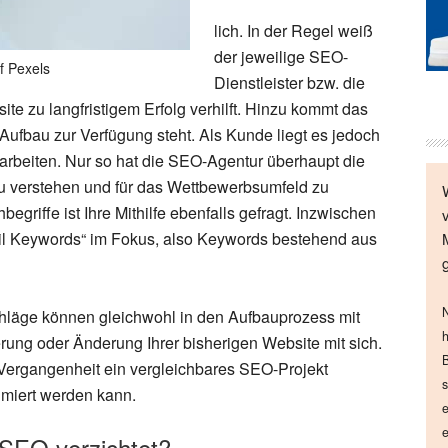
lich. In der Regel weiß
der jeweilige SEO-
f Pexels
Dienstleister bzw. die
ite zu langfristigem Erfolg verhilft. Hinzu kommt das
Aufbau zur Verfügung steht. Als Kunde liegt es jedoch
arbeiten. Nur so hat die SEO-Agentur überhaupt die
zu verstehen und für das Wettbewerbsumfeld zu
griffe ist Ihre Mithilfe ebenfalls gefragt. Inzwischen
il Keywords“ im Fokus, also Keywords bestehend aus
N
chläge können gleichwohl in den Aufbauprozess mit
h
erung oder Änderung Ihrer bisherigen Website mit sich.
B
 Vergangenheit ein vergleichbares SEO-Projekt
s
imiert werden kann.
e
e
SEO verzichtet?