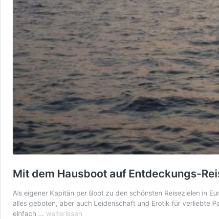
Mit dem Hausboot auf Entdeckungs-Rei
Als eigener Kapitän per Boot zu den schönsten Reisezielen in Eur
alles geboten, aber auch Leidenschaft und Erotik für verliebte
Mit
einfach …
weiterlesen