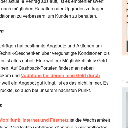
 aktuelle Vertrag ausläuft, ist es empfehlenswert,
V
 nach möglichen Rabatten oder Upgrades zu fragen.
j
onditionen zu verbessern, um Kunden zu behalten.
a
en
tverträgen hat bestimmte Angebote und Aktionen um
echnik-Geschenken über vergünstigte Konditionen bis
ist alles dabei. Eine weitere Möglichkeit aktiv Geld
onen. Auf Cashback-Portalen findet man neben
elekom und
Vodafone bei denen man Geld durch
 weil ein Angebot gut klingt, ist es das nicht immer. Es
edruckte, so auch bei unserem nächsten Punkt.
en
Mobilfunk, Internet und Festnetz
ist die Wachsamkeit
tung. Versteckte Gebühren können die Gesamtkosten