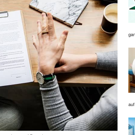
gan
auf