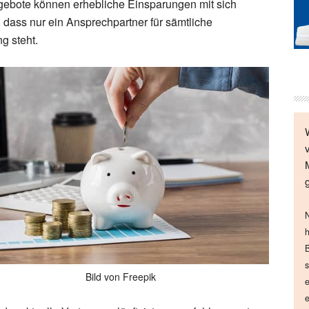
ebote können erhebliche Einsparungen mit sich
 dass nur ein Ansprechpartner für sämtliche
g steht.
N
h
B
s
Bild von Freepik
e
e