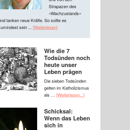
Strapazen des
»Wachzustands«
und tanken neue Kräfte. So sollte es
zumindest sein ...
[Weiterlesen]
Wie die 7
Todsünden noch
heute unser
Leben prägen
Die sieben Todsünden
gelten im Katholizismus
als …
[Weiterlesen...]
Schicksal:
Wenn das Leben
sich in