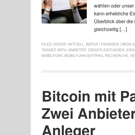
wählen oder unser 
kann erhebliche Ein
Überblick über die
gleichzeitig […]
FILED UNDER:
AKTUELL
,
BERUF | FINANZEN | WOHL
TAGGED WITH:
ANBIETER
,
DIENSTLEISTUNGEN
,
EIN
MOBILFUNK
,
MOBILFUNKVERTRAG
,
RECHERCHE
,
V
Bitcoin mit P
Zwei Anbieter
Anleger