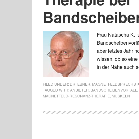
Bandscheiben
Frau Natascha K. s
Bandscheibenvorfäl
aber letztes Jahr 
wissen, ob so eine
in der Nähe auch s
FILED UNDER:
DR. EBNER
,
MAGNETFELDSPRECHST
TAGGED WITH:
ANBIETER
,
BANDSCHEIBENVORFALL
,
MAGNETFELD-RESONANZ-THERAPIE
,
MUSKELN