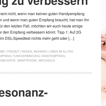
g zu verbessern
ent nicht, wenn man keinen guten Handyempfang
hn und wenn man guten Empfang braucht, hat man ihn
ür den letzten Fall, möchten wir euch heute einige
hr den Empfang verbessern könnt. Tipp 1: Auf 2G
m DSL-Speedtest nichts mehr geht oder […]
BY | FREIZEIT | REISEN
,
WOHNEN | LEBEN IM ALLTAG
MPFANG
,
FUNKVERBINDUNG
,
HANDYEMPFANG
,
,
SIM-KARTE
,
SMARTPHONE
,
WECHSELN
esonanz-