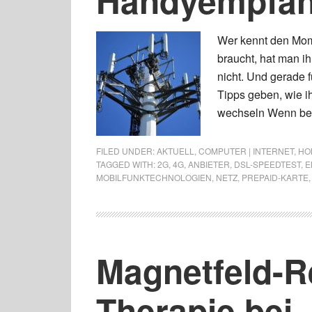
Handyempfan
Wer kennt den Mom
braucht, hat man i
nicht. Und gerade f
Tipps geben, wie i
wechseln Wenn bei
FILED UNDER:
AKTUELL
,
COMPUTER | INTERNET
,
HOB
TAGGED WITH:
2G
,
4G
,
ANBIETER
,
DSL-SPEEDTEST
,
E
MOBILFUNKTECHNOLOGIEN
,
NETZ
,
PREPAID-KARTE
Magnetfeld-R
Therapie bei