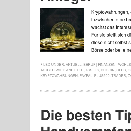
Kryptowährungen, d
inzwischen eine br
wächst das Interes
Für sie stellt sich
diese nicht selbst 
Börse oder bei ein
FILED UNDER:
AKTUELL
,
BERUF | FINANZEN | WOHL
TAGGED WITH:
ANBIETER
,
ASSETS
,
BITCOIN
,
CFDS
,
C
KRYPTOWÄHRUNGEN
,
PAYPAL
,
PLUS500
,
TRADER
,
Z
Die besten T