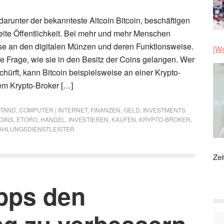
arunter der bekannteste Altcoin Bitcoin, beschäftigen
eite Öffentlichkeit. Bei mehr und mehr Menschen
se an den digitalen Münzen und deren Funktionsweise.
[We
 die Frage, wie sie in den Besitz der Coins gelangen. Wer
schürft, kann Bitcoin beispielsweise an einer Krypto-
em Krypto-Broker […]
STAND
,
COMPUTER | INTERNET
,
FINANZEN
,
GELD
,
INVESTMENTS
OINS
,
ETORO
,
HANDEL
,
INVESTIEREN
,
KAUFEN
,
KRYPTO-BROKER
,
AHLUNGSDIENSTLEISTER
Zei
ipps den