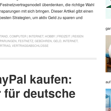
Festnetzvertragsmodell überdenken, die richtige Wahl
sparungen mit sich bringen. Dieser Artikel gibt einen
 besten Strategien, um aktiv Geld zu sparen und
gan
STAND
,
COMPUTER | INTERNET
,
HOBBY | FREIZEIT | REISEN
SPARUNGEN
,
FESTNETZ
,
GEBÜHREN
,
GELD
,
INTERNET
,
ERTRAG
,
VERTRAGSABSCHLÜSSE
ayPal kaufen:
auf
 für deutsche