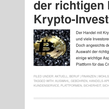
der richtigen
Krypto-Inves
Der Handel mit Kry
und viele Investor
Doch angesichts de
Auswahl der richti
einige wichtige Asp
Plattform für das C
FILED UNDER:
AKTUELL
,
BERUF | FINANZEN | WOHL
TAGGED WITH:
AUSWAHL
,
GEBÜHREN
,
HANDELS-AP
KUNDENSERVICE
,
PLATTFORMEN
,
SICHERHEIT
,
SIC