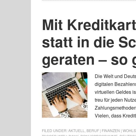
Mit Kreditkar
statt in die S
geraten – so 
Die Welt und Deuts
digitalen Bezahlen
virtuellen Geldes i
treu für jeden Nutz
Zahlungsmethoden d
Vielen, dass Kreditk
FILED UNDER:
AKTUELL
,
BERUF | FINANZEN | WOHL