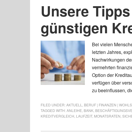
Unsere Tipps 
günstigen Kre
Bei vielen Menschen
letzten Jahres, exp
Nachwirkungen der
vermehrten finanzie
Option der Kredita
verfügen über vers
zu beeinflussen, di
FILED UNDER:
AKTUELL
,
BERUF | FINANZEN | WOHL
TAGGED WITH:
ANLEIHE
,
BANK
,
BESCHÄFTIGUNGSVE
KREDITVERGLEICH
,
LAUFZEIT
,
MONATSRATEN
,
SICH