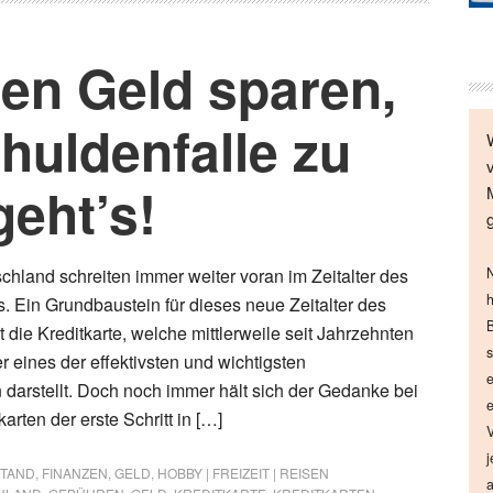
ten Geld sparen,
chuldenfalle zu
geht’s!
chland schreiten immer weiter voran im Zeitalter des
N
h
s. Ein Grundbaustein für dieses neue Zeitalter des
B
st die Kreditkarte, welche mittlerweile seit Jahrzehnten
s
er eines der effektivsten und wichtigsten
e
arstellt. Doch noch immer hält sich der Gedanke bei
e
arten der erste Schritt in […]
V
j
STAND
,
FINANZEN
,
GELD
,
HOBBY | FREIZEIT | REISEN
a