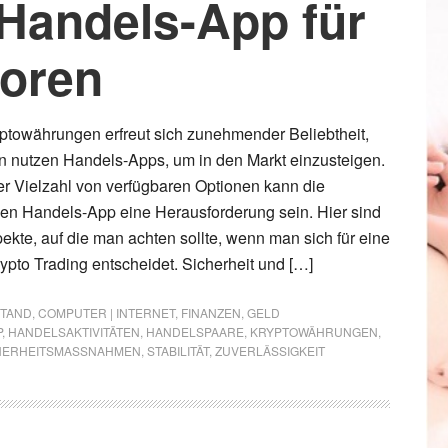
 Handels-App für
toren
ptowährungen erfreut sich zunehmender Beliebtheit,
en nutzen Handels-Apps, um in den Markt einzusteigen.
r Vielzahl von verfügbaren Optionen kann die
gen Handels-App eine Herausforderung sein. Hier sind
ekte, auf die man achten sollte, wenn man sich für eine
rypto Trading entscheidet. Sicherheit und […]
STAND
,
COMPUTER | INTERNET
,
FINANZEN
,
GELD
P
,
HANDELSAKTIVITÄTEN
,
HANDELSPAARE
,
KRYPTOWÄHRUNGEN
,
HERHEITSMASSNAHMEN
,
STABILITÄT
,
ZUVERLÄSSIGKEIT