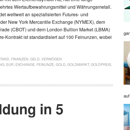
gehrtes Wertaufbewahrungsmittel und Währungsmetall.
et weltweit an spezialisierten Futures- und
 der New York Mercantile Exchange (NYMEX), dem
Trade (CBOT) und dem London Bullion Market (LBMA)
gan
ure-Kontrakt ist standardisiert auf 100 Feinunzen, wobei
STAND
,
FINANZEN
,
GELD
,
VERMÖGEN
NG
,
EUR
,
EXCHANGE
,
FEINUNZE
,
GOLD
,
GOLDMARKT
,
GOLDPREIS
,
auf
ldung in 5