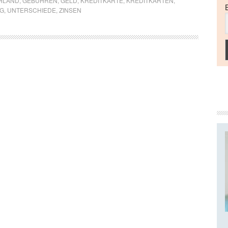
HLAND
,
GEBÜHREN
,
GELD
,
KREDITKARTE
,
KREDITKARTEN
,
G
,
UNTERSCHIEDE
,
ZINSEN