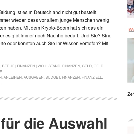
ildung ist es in Deutschland nicht gut bestellt.
mmer wieder, dass vor allem junge Menschen wenig
en haben. Mit dem Krypto-Boom hat sich das ein
[We
er es gibt immer noch Nachholbedarf. Und Sie? Sind
rte oder könnten auch Sie Ihr Wissen vertiefen? Mit
E
,
BERUF | FINANZEN | WOHLSTAND
,
FINANZEN
,
GELD
,
GELD
E
N
,
ANLEIHEN
,
AUSGABEN
,
BUDGET
,
FINANZEN
,
FINANZIELL
,
E
Zei
 für die Auswahl