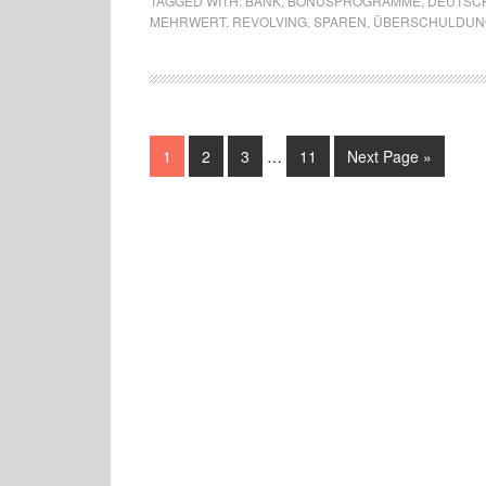
TAGGED WITH:
BANK
,
BONUSPROGRAMME
,
DEUTSC
MEHRWERT
,
REVOLVING
,
SPAREN
,
ÜBERSCHULDUN
1
2
3
…
11
Next Page »