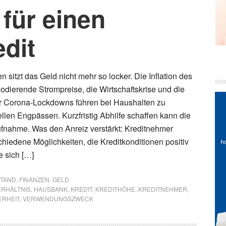
für einen
dit
 sitzt das Geld nicht mehr so locker. Die Inflation des
lodierende Strompreise, die Wirtschaftskrise und die
 Corona-Lockdowns führen bei Haushalten zu
llen Engpässen. Kurzfristig Abhilfe schaffen kann die
ufnahme. Was den Anreiz verstärkt: Kreditnehmer
chiedene Möglichkeiten, die Kreditkonditionen positiv
e sich […]
STAND
,
FINANZEN
,
GELD
RHÄLTNIS
,
HAUSBANK
,
KREDIT
,
KREDITHÖHE
,
KREDITNEHMER
,
ERHEIT
,
VERWENDUNGSZWECK