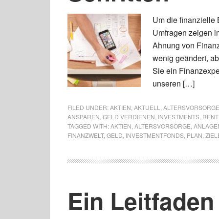
Um die finanzielle B
Umfragen zeigen i
Ahnung von Finanz
wenig geändert, ab
Sie ein Finanzexpe
unseren […]
FILED UNDER:
AKTIEN
,
AKTUELL
,
ALTERSVORSORG
ANSPAREN
,
GELD VERDIENEN
,
INVESTMENTS
,
RENT
TAGGED WITH:
AKTIEN
,
ALTERSVORSORGE
,
ANLAGE
FINANZWELT
,
GELD
,
INVESTMENTFONDS
,
PLAN
,
ZIEL
Ein Leitfaden