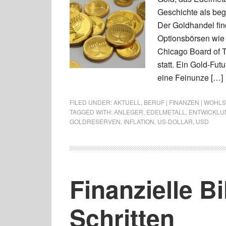
Geschichte als be
Der Goldhandel find
Optionsbörsen wie
Chicago Board of 
statt. Ein Gold-Fut
eine Feinunze […]
FILED UNDER:
AKTUELL
,
BERUF | FINANZEN | WOHL
TAGGED WITH:
ANLEGER
,
EDELMETALL
,
ENTWICKLU
GOLDRESERVEN
,
INFLATION
,
US-DOLLAR
,
USD
Finanzielle Bi
Schritten