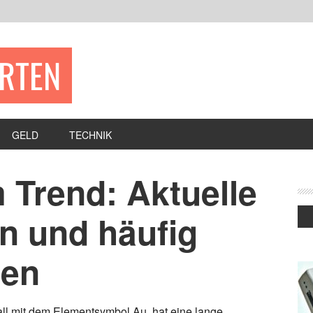
ERTEN
GELD
TECHNIK
 Trend: Aktuelle
n und häufig
gen
ll mit dem Elementsymbol Au, hat eine lange