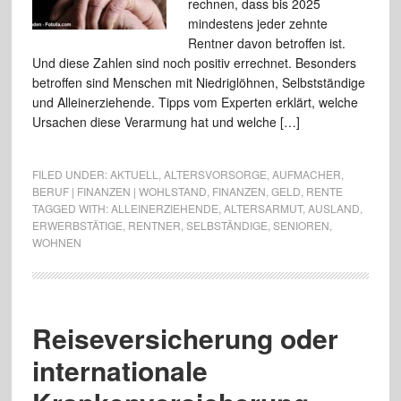
rechnen, dass bis 2025
mindestens jeder zehnte
Rentner davon betroffen ist.
Und diese Zahlen sind noch positiv errechnet. Besonders
betroffen sind Menschen mit Niedriglöhnen, Selbstständige
und Alleinerziehende. Tipps vom Experten erklärt, welche
Ursachen diese Verarmung hat und welche […]
FILED UNDER:
AKTUELL
,
ALTERSVORSORGE
,
AUFMACHER
,
BERUF | FINANZEN | WOHLSTAND
,
FINANZEN
,
GELD
,
RENTE
TAGGED WITH:
ALLEINERZIEHENDE
,
ALTERSARMUT
,
AUSLAND
,
ERWERBSTÄTIGE
,
RENTNER
,
SELBSTÄNDIGE
,
SENIOREN
,
WOHNEN
Reiseversicherung oder
internationale