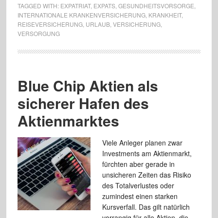
TAGGED WITH:
EXPATRIAT
,
EXPATS
,
GESUNDHEITSVORSORGE
,
INTERNATIONALE KRANKENVERSICHERUNG
,
KRANKHEIT
,
REISEVERSICHERUNG
,
URLAUB
,
VERSICHERUNG
,
VERSORGUNG
Blue Chip Aktien als
sicherer Hafen des
Aktienmarktes
Viele Anleger planen zwar
Investments am Aktienmarkt,
fürchten aber gerade in
unsicheren Zeiten das Risiko
des Totalverlustes oder
zumindest einen starken
Kursverfall. Das gilt natürlich
vorrangig für alle Aktien, die