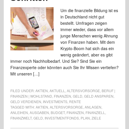
Um die finanzielle Bildung ist es
in Deutschland nicht gut
bestellt. Umfragen zeigen
immer wieder, dass vor allem
junge Menschen wenig Ahnung
von Finanzen haben. Mit dem
Krypto-Boom hat sich das ein
wenig geändert, aber es gibt
immer noch Nachholbedarf. Und Sie? Sind Sie ein
Finanzexperte oder könnten auch Sie Ihr Wissen vertiefen?
Mit unseren […]
FILED UNDER:
AKTIEN
,
AKTUELL
,
ALTERSVORSORGE
,
BERUF |
FINANZEN | WOHLSTAND
,
FINANZEN
,
GELD
,
GELD ANSPAREN
,
GELD VERDIENEN
,
INVESTMENTS
,
RENTE
TAGGED WITH:
AKTIEN
,
ALTERSVORSORGE
,
ANLAGEN
,
ANLEIHEN
,
AUSGABEN
,
BUDGET
,
FINANZEN
,
FINANZIELL
,
FINANZWELT
,
GELD
,
INVESTMENTFONDS
,
PLAN
,
ZIELE