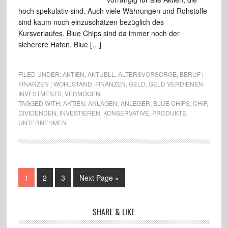
hoch spekulativ sind. Auch viele Währungen und Rohstoffe
sind kaum noch einzuschätzen bezüglich des
Kursverlaufes. Blue Chips sind da immer noch der
sicherere Hafen. Blue […]
FILED UNDER:
AKTIEN
,
AKTUELL
,
ALTERSVORSORGE
,
BERUF |
FINANZEN | WOHLSTAND
,
FINANZEN
,
GELD
,
GELD VERDIENEN
,
INVESTMENTS
,
VERMÖGEN
TAGGED WITH:
AKTIEN
,
ANLAGEN
,
ANLEGER
,
BLUE CHIPS
,
CHIP
,
DIVIDENDEN
,
INVESTIEREN
,
KONSERVATIVE
,
PRODUKTE
,
UNTERNEHMEN
1
2
3
Next Page »
SHARE & LIKE