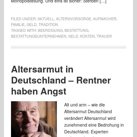
Monopolstellung. Und eins ist sicher: Sterben […]
FILED UNDER:
AKTUELL
,
ALTERSVORSORGE
,
AUFMACHER
,
FAMILIE
,
GELD
,
TRADITION
TAGGED WITH:
BEERDIGUNG
,
BESTATTUNG
,
BESTATTUNGSUNTERNEHMEN
,
GELD
,
KOSTEN
,
TRAUER
Altersarmut in
Deutschland – Rentner
haben Angst
Alt und arm – wie die
Altersarmut Deutschland
verändert Altersarmut wird
zunehmend eine Bedrohung in
Deutschland. Experten