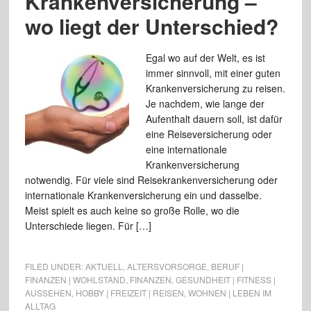
Krankenversicherung –
wo liegt der Unterschied?
Egal wo auf der Welt, es ist
immer sinnvoll, mit einer guten
Krankenversicherung zu reisen.
Je nachdem, wie lange der
Aufenthalt dauern soll, ist dafür
eine Reiseversicherung oder
eine internationale
Krankenversicherung
notwendig. Für viele sind Reisekrankenversicherung oder
internationale Krankenversicherung ein und dasselbe.
Meist spielt es auch keine so große Rolle, wo die
Unterschiede liegen. Für […]
FILED UNDER:
AKTUELL
,
ALTERSVORSORGE
,
BERUF |
FINANZEN | WOHLSTAND
,
FINANZEN
,
GESUNDHEIT | FITNESS |
AUSSEHEN
,
HOBBY | FREIZEIT | REISEN
,
WOHNEN | LEBEN IM
ALLTAG