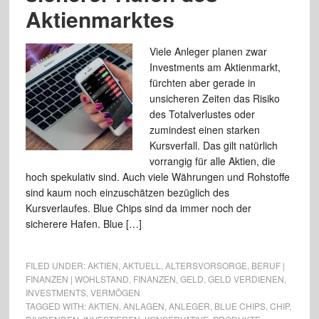
Aktienmarktes
Viele Anleger planen zwar
Investments am Aktienmarkt,
fürchten aber gerade in
unsicheren Zeiten das Risiko
des Totalverlustes oder
zumindest einen starken
Kursverfall. Das gilt natürlich
vorrangig für alle Aktien, die
hoch spekulativ sind. Auch viele Währungen und Rohstoffe
sind kaum noch einzuschätzen bezüglich des
Kursverlaufes. Blue Chips sind da immer noch der
sicherere Hafen. Blue […]
FILED UNDER:
AKTIEN
,
AKTUELL
,
ALTERSVORSORGE
,
BERUF |
FINANZEN | WOHLSTAND
,
FINANZEN
,
GELD
,
GELD VERDIENEN
,
INVESTMENTS
,
VERMÖGEN
TAGGED WITH:
AKTIEN
,
ANLAGEN
,
ANLEGER
,
BLUE CHIPS
,
CHIP
,