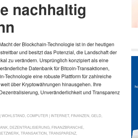
e nachhaltig
nn
Macht der Blockchain-Technologie ist in der heutigen
streitbar und besitzt das Potenzial, die Landschaft der
kal zu verändern. Ursprünglich konzipiert als eine
eränderliche Datenbank für Bitcoin-Transaktionen,
in-Technologie eine robuste Plattform für zahlreiche
weit über Kryptowährungen hinausgehen. Ihre
Dezentralisierung, Unveränderlichkeit und Transparenz
 | WOHLSTAND
,
COMPUTER | INTERNET
,
FINANZEN
,
GELD
,
BANK
,
DEZENTRALISIERUNG
,
FINANZBRANCHE
,
NETZWERK
,
TRANSAKTION
,
TRANSPARENZ
,