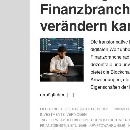
Finanzbranch
verändern ka
Die transformative 
digitalen Welt unbe
Finanzbranche radi
dezentrale und unv
bietet die Blockcha
Anwendungen, die 
Eigenschaften der 
ermöglichen […]
FILED UNDER:
AKTIEN
,
AKTUELL
,
BERUF | FINANZEN
INVESTMENTS
,
VERMÖGEN
TAGGED WITH:
BLOCKCHAIN-TECHNOLOGIE
,
DATEN
FINANZDIENSTLEISTUNGEN
,
KRYPTOWÄHRUNGEN
,