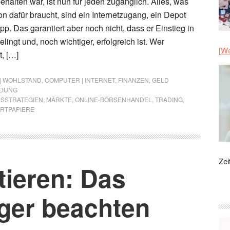
ehalten war, ist nun für jeden zugänglich. Alles, was
n dafür braucht, sind ein Internetzugang, ein Depot
p. Das garantiert aber noch nicht, dass er Einstieg in
lingt und, noch wichtiger, erfolgreich ist. Wer
[We
t, […]
 | WOHLSTAND
,
COMPUTER | INTERNET
,
FINANZEN
,
GELD
LDUNG
SSTRATEGIEN
,
MÄRKTE
,
ONLINE-BÖRSENHANDEL
,
TRADING
,
RTPAPIERE
Zei
tieren: Das
nger beachten