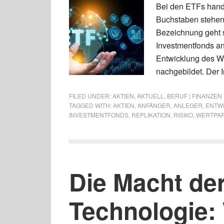
Bei den ETFs hande
Buchstaben stehen 
Bezeichnung geht s
Investmentfonds an
Entwicklung des We
nachgebildet. Der I
FILED UNDER:
AKTIEN
,
AKTUELL
,
BERUF | FINANZEN
TAGGED WITH:
AKTIEN
,
ANFÄNGER
,
ANLEGER
,
ENTW
INVESTMENTFONDS
,
REPLIKATION
,
RISIKO
,
WERTPAP
Die Macht de
Technologie: 