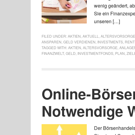
wenig geändert, ab
Sie ein Finanzexpe
unseren […]
FILED UNDER:
AKTIEN
,
AKTUELL
,
ALTERSVORSORG
ANSPAREN
,
GELD VERDIENEN
,
INVESTMENTS
,
RENT
TAGGED WITH:
AKTIEN
,
ALTERSVORSORGE
,
ANLAGE
FINANZWELT
,
GELD
,
INVESTMENTFONDS
,
PLAN
,
ZIEL
Online-Börse
Notwendige 
Der Börsenhandels,