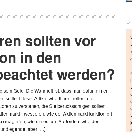
en sollten vor
ion in den
beachtet werden?
N
h
B
ne sein Geld. Die Wahrheit ist, dass man dafür immer
s
ren sollte. Dieser Artikel wird Ihnen helfen, die
e
oren zu verstehen, die Sie berücksichtigen sollten,
e
tienmarkt investieren, wie der Aktienmarkt funktioniert
V
o reagieren, wie sie es tun. Außerdem wird der
j
rundlegende, aber […]
a