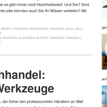
er es gibt immer noch Nachholbedarf. Und Sie? Sind
rte oder könnten auch Sie Ihr Wissen vertiefen? Mit
gan
E
,
BERUF | FINANZEN | WOHLSTAND
,
FINANZEN
,
GELD
,
GELD
E
N
,
ANLEIHEN
,
AUSGABEN
,
BUDGET
,
FINANZEN
,
FINANZIELL
,
E
nhandel:
auf
Werkzeuge
 der früher den professionellen Händlern an Wall