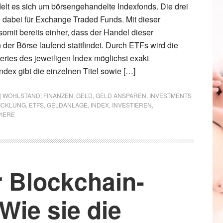
lt es sich um börsengehandelte Indexfonds. Die drei
dabei für Exchange Traded Funds. Mit dieser
omit bereits einher, dass der Handel dieser
 der Börse laufend stattfindet. Durch ETFs wird die
rtes des jeweiligen Index möglichst exakt
ndex gibt die einzelnen Titel sowie […]
 | WOHLSTAND
,
FINANZEN
,
GELD
,
GELD ANSPAREN
,
INVESTMENTS
ICKLUNG
,
ETFS
,
GELDANLAGE
,
INDEX
,
INVESTIEREN
,
IERE
r Blockchain-
Wie sie die