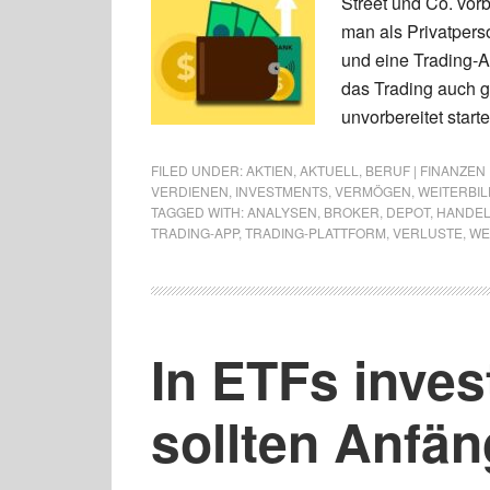
Street und Co. vorb
man als Privatperso
und eine Trading-Ap
das Trading auch ge
unvorbereitet starte
FILED UNDER:
AKTIEN
,
AKTUELL
,
BERUF | FINANZEN
VERDIENEN
,
INVESTMENTS
,
VERMÖGEN
,
WEITERBI
TAGGED WITH:
ANALYSEN
,
BROKER
,
DEPOT
,
HANDEL
TRADING-APP
,
TRADING-PLATTFORM
,
VERLUSTE
,
WE
In ETFs inves
sollten Anfä