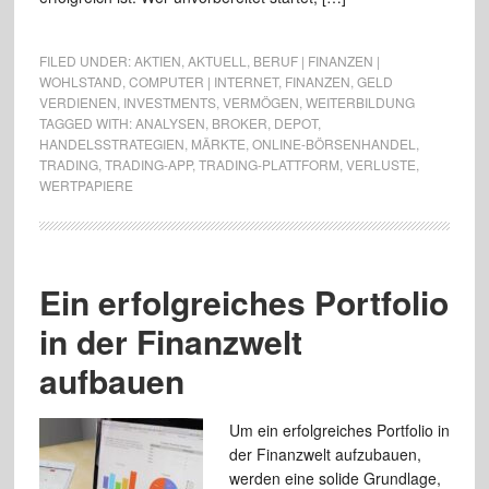
FILED UNDER:
AKTIEN
,
AKTUELL
,
BERUF | FINANZEN |
WOHLSTAND
,
COMPUTER | INTERNET
,
FINANZEN
,
GELD
VERDIENEN
,
INVESTMENTS
,
VERMÖGEN
,
WEITERBILDUNG
TAGGED WITH:
ANALYSEN
,
BROKER
,
DEPOT
,
HANDELSSTRATEGIEN
,
MÄRKTE
,
ONLINE-BÖRSENHANDEL
,
TRADING
,
TRADING-APP
,
TRADING-PLATTFORM
,
VERLUSTE
,
WERTPAPIERE
Ein erfolgreiches Portfolio
in der Finanzwelt
aufbauen
Um ein erfolgreiches Portfolio in
der Finanzwelt aufzubauen,
werden eine solide Grundlage,