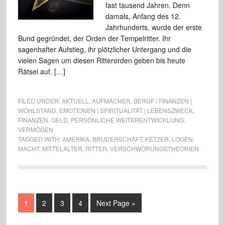
fast tausend Jahren. Denn
damals, Anfang des 12.
Jahrhunderts, wurde der erste
Bund gegründet, der Orden der Tempelritter. Ihr
sagenhafter Aufstieg, ihr plötzlicher Untergang und die
vielen Sagen um diesen Ritterorden geben bis heute
Rätsel auf. […]
FILED UNDER:
AKTUELL
,
AUFMACHER
,
BERUF | FINANZEN |
WOHLSTAND
,
EMOTIONEN | SPIRITUALITÄT | LEBENSZWECK
,
FINANZEN
,
GELD
,
PERSÖNLICHE WEITERENTWICKLUNG
,
VERMÖGEN
TAGGED WITH:
AMERIKA
,
BRUDERSCHAFT
,
KETZER
,
LOGEN
,
MACHT
,
MITTELALTER
,
RITTER
,
VERSCHWÖRUNGSTHEORIEN
1
2
3
4
Next Page »