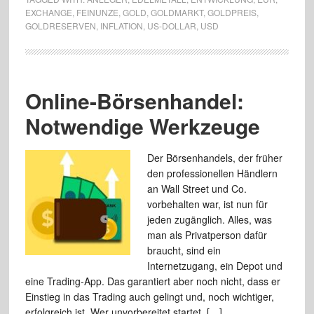
EXCHANGE
,
FEINUNZE
,
GOLD
,
GOLDMARKT
,
GOLDPREIS
,
GOLDRESERVEN
,
INFLATION
,
US-DOLLAR
,
USD
Online-Börsenhandel:
Notwendige Werkzeuge
Der Börsenhandels, der früher
den professionellen Händlern
an Wall Street und Co.
vorbehalten war, ist nun für
jeden zugänglich. Alles, was
man als Privatperson dafür
braucht, sind ein
Internetzugang, ein Depot und
eine Trading-App. Das garantiert aber noch nicht, dass er
Einstieg in das Trading auch gelingt und, noch wichtiger,
erfolgreich ist. Wer unvorbereitet startet, […]