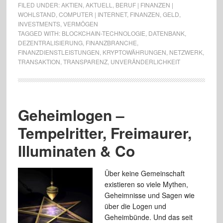
FILED UNDER:
AKTIEN
,
AKTUELL
,
BERUF | FINANZEN |
WOHLSTAND
,
COMPUTER | INTERNET
,
FINANZEN
,
GELD
,
INVESTMENTS
,
VERMÖGEN
TAGGED WITH:
BLOCKCHAIN-TECHNOLOGIE
,
DATENBANK
,
DEZENTRALISIERUNG
,
FINANZBRANCHE
,
FINANZDIENSTLEISTUNGEN
,
KRYPTOWÄHRUNGEN
,
NETZWERK
,
TRANSAKTION
,
TRANSPARENZ
,
UNVERÄNDERLICHKEIT
Geheimlogen –
Tempelritter, Freimaurer,
Illuminaten & Co
Über keine Gemeinschaft
existieren so viele Mythen,
Geheimnisse und Sagen wie
über die Logen und
Geheimbünde. Und das seit