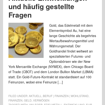
und häufig gestellte
Fragen
Gold, das Edelmetall mit dem
Elementsymbol Au, hat eine
lange Geschichte als begehrtes
Wertaufbewahrungsmittel und
Währungsmetall. Der
Goldhandel findet weltweit an
spezialisierten Futures- und
Optionsbörsen wie der New
York Mercantile Exchange (NYMEX), dem Chicago Board
of Trade (CBOT) und dem London Bullion Market (LBMA)
statt. Ein Gold-Future-Kontrakt ist standardisiert auf 100
Feinunzen, wobei eine Feinunze […]
FILED UNDER:
AKTUELL
,
BERUF | FINANZEN | WOHLSTAND
,
FINANZEN
,
GELD
,
VERMÖGEN
TAGGED WITH:
ANLEGER
,
EDELMETALL
,
ENTWICKLUNG
,
EUR
,