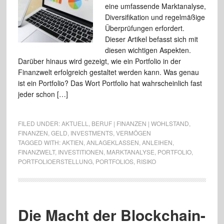
eine umfassende Marktanalyse,
Diversifikation und regelmäßige
Überprüfungen erfordert.
Dieser Artikel befasst sich mit
diesen wichtigen Aspekten.
Darüber hinaus wird gezeigt, wie ein Portfolio in der
Finanzwelt erfolgreich gestaltet werden kann. Was genau
ist ein Portfolio? Das Wort Portfolio hat wahrscheinlich fast
jeder schon […]
FILED UNDER:
AKTUELL
,
BERUF | FINANZEN | WOHLSTAND
,
FINANZEN
,
GELD
,
INVESTMENTS
,
VERMÖGEN
TAGGED WITH:
AKTIEN
,
ANLAGEKLASSEN
,
ANLEIHEN
,
FINANZWELT
,
INVESTITIONEN
,
MARKTANALYSE
,
PORTFOLIO
,
PORTFOLIOERSTELLUNG
,
PORTFOLIOS
,
RISIKO
Die Macht der Blockchain-