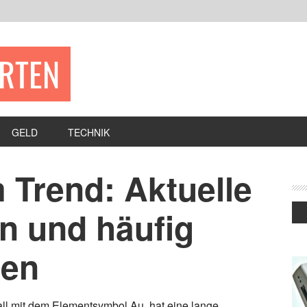
ERTEN
GELD
TECHNIK
 Trend: Aktuelle
n und häufig
gen
ll mit dem Elementsymbol Au, hat eine lange