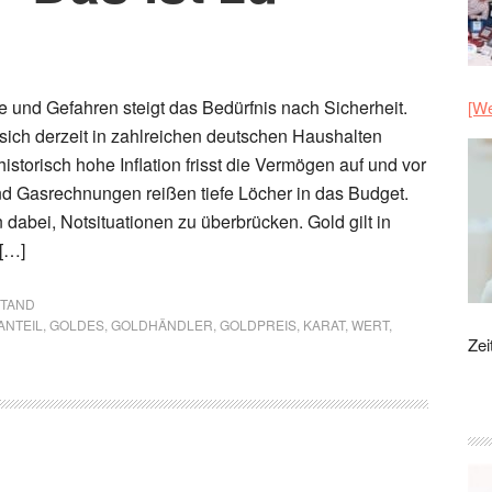
e und Gefahren steigt das Bedürfnis nach Sicherheit.
[We
 sich derzeit in zahlreichen deutschen Haushalten
istorisch hohe Inflation frisst die Vermögen auf und vor
nd Gasrechnungen reißen tiefe Löcher in das Budget.
dabei, Notsituationen zu überbrücken. Gold gilt in
 […]
STAND
ANTEIL
,
GOLDES
,
GOLDHÄNDLER
,
GOLDPREIS
,
KARAT
,
WERT
,
Zei