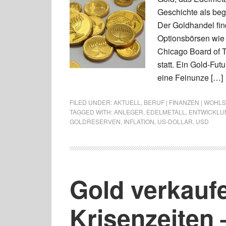
Geschichte als be
Der Goldhandel find
Optionsbörsen wie
Chicago Board of 
statt. Ein Gold-Fut
eine Feinunze […]
FILED UNDER:
AKTUELL
,
BERUF | FINANZEN | WOHL
TAGGED WITH:
ANLEGER
,
EDELMETALL
,
ENTWICKLU
GOLDRESERVEN
,
INFLATION
,
US-DOLLAR
,
USD
Gold verkaufe
Krisenzeiten 