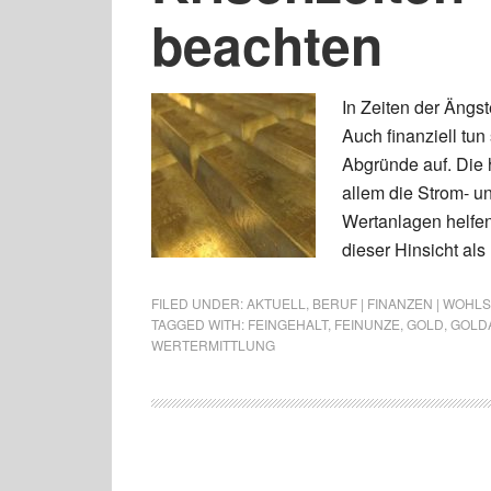
beachten
In Zeiten der Ängst
Auch finanziell tun
Abgründe auf. Die h
allem die Strom- u
Wertanlagen helfen 
dieser Hinsicht als
FILED UNDER:
AKTUELL
,
BERUF | FINANZEN | WOHL
TAGGED WITH:
FEINGEHALT
,
FEINUNZE
,
GOLD
,
GOLD
WERTERMITTLUNG