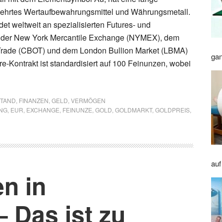
gehrtes Wertaufbewahrungsmittel und Währungsmetall.
et weltweit an spezialisierten Futures- und
 der New York Mercantile Exchange (NYMEX), dem
Trade (CBOT) und dem London Bullion Market (LBMA)
gan
ure-Kontrakt ist standardisiert auf 100 Feinunzen, wobei
STAND
,
FINANZEN
,
GELD
,
VERMÖGEN
NG
,
EUR
,
EXCHANGE
,
FEINUNZE
,
GOLD
,
GOLDMARKT
,
GOLDPREIS
,
auf
n in
– Das ist zu