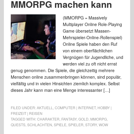
MMORPG machen kann
(MMORPG = Massively
Multiplayer Online Role-Playing
Game übersetzt Massen-
Mehrspieler-Online-Rollenspiel)
Online Spiele haben den Ruf
von einem oberflächlichen
Vergnügen für Jugendliche, und
werden viel zu oft nicht ernst
genug genommen. Die Spiele, die gleichzeitig mehrere
Menschen online zusammenbringen können, sind populär,
vielfältig und in vielen Hinsichten ziemlich komplex. Selbst
dieses Jahr kann man eine Menge interessanter […]
FILED UNDER:
AKTUELL
,
COMPUTER | INTERNET
,
HOBBY |
FREIZEIT | REISEN
TAGGED WITH:
CHARAKTER
,
FANTASY
,
GOLD
,
MMORPG
,
QUESTS
,
SCHLACHTEN
,
SPIELE
,
SPIELER
,
STORY
,
WOW