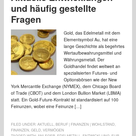
und häufig gestellte
Fragen
Gold, das Edelmetall mit dem
Elementsymbol Au, hat eine
lange Geschichte als begehrtes
Wertaufbewahrungsmittel und
Währungsmetall. Der
Goldhandel findet weltweit an
spezialisierten Futures- und
Optionsbörsen wie der New
York Mercantile Exchange (NYMEX), dem Chicago Board
of Trade (CBOT) und dem London Bullion Market (LBMA)
statt. Ein Gold-Future-Kontrakt ist standardisiert auf 100
Feinunzen, wobei eine Feinunze […]
FILED UNDER:
AKTUELL
,
BERUF | FINANZEN | WOHLSTAND
,
FINANZEN
,
GELD
,
VERMÖGEN
TAGGED WITH:
ANLEGER
,
EDELMETALL
,
ENTWICKLUNG
,
EUR
,