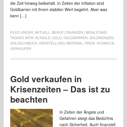
die Zeit hinweg beibehält. In Zeiten der Inflation sind
Goldbarren mit ihrem stabilen Wert begehrt. Aber was
kann […]
FILED UNDER:
AKTUELL
,
BERUF | FINANZEN | WOHLSTAND
TAGGED WITH:
ALTGOLD
,
GOLD
,
GOLDBARREN
,
GOLDMÜNZEN
,
GOLDSCHMUCK
,
HERSTELLUNG
,
MATERIAL
,
PREIS
,
SCHMUCK
,
VERKAUFEN
Gold verkaufen in
Krisenzeiten – Das ist zu
beachten
In Zeiten der Ängste und
Gefahren steigt das Bedürfnis
nach Sicherheit. Auch finanziell