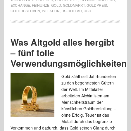
EXCHANGE
,
FEINUNZE
,
GOLD
,
GOLDMARKT
,
GOLDPREIS
,
GOLDRESERVEN
,
INFLATION
,
US-DOLLAR
,
USD
Was Altgold alles hergibt
– fünf tolle
Verwendungsmöglichkeiten!
Gold zählt seit Jahrhunderten
zu den begehrtesten Gütern
der Welt. Im Mittelalter
arbeiteten Alchimisten am
Menschheitstraum der
künstlichen Goldherstellung –
ohne Erfolg. Teuer ist das
Metall durch das begrenzte
Vorkommen und dadurch, dass Gold seinen Glanz durch