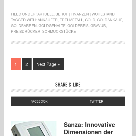
FILED UNDER:
AKTUELL
,
BERUF | FINANZEN | WOHLSTAND
TAGGED WITH:
ANKÄUFER
,
EDELMETALL
,
GOLD
,
GOLDANKAUF
,
GOLDBARREN
,
GOLDGEHALTE
,
GOLDPREIS
,
GRAVUR
,
PREISDRÜCKER
,
SCHMUCKSTÜCKE
1
2
Next Page »
SHARE & LIKE
FACEBOOK
TWITTER
Sanza: Innovative
Dimensionen der