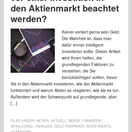
den Aktienmarkt beachtet
werden?
Keiner verliert gerne sein Geld.
Die Wahrheit ist, dass man
dafür immer intelligent
investieren sollte. Dieser Artikel
wird Ihnen helfen, die
grundlegenden Faktoren zu
verstehen, die Sie
berücksichtigen sollten, bevor
Sie in den Aktienmarkt investieren, wie der Aktienmarkt
funktioniert und warum Aktien so reagieren, wie sie es tun.
Außerdem wird der Schwerpunkt auf grundlegende, aber
[…]
FILED UNDER:
AKTIEN
,
AKTUELL
,
BERUF | FINANZEN |
WOHLSTAND
,
FINANZEN
,
GELD ANSPAREN
,
INVESTMENTS
,
VERMÖGEN