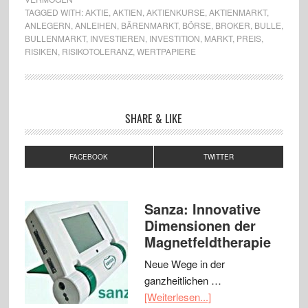
TAGGED WITH:
AKTIE
,
AKTIEN
,
AKTIENKURSE
,
AKTIENMARKT
,
ANLEGERN
,
ANLEIHEN
,
BÄRENMARKT
,
BÖRSE
,
BROKER
,
BULLE
,
BULLENMARKT
,
INVESTIEREN
,
INVESTITION
,
MARKT
,
PREIS
,
RISIKEN
,
RISIKOTOLERANZ
,
WERTPAPIERE
SHARE & LIKE
FACEBOOK
TWITTER
Sanza: Innovative
Dimensionen der
Magnetfeldtherapie
Neue Wege in der
ganzheitlichen …
[Weiterlesen...]