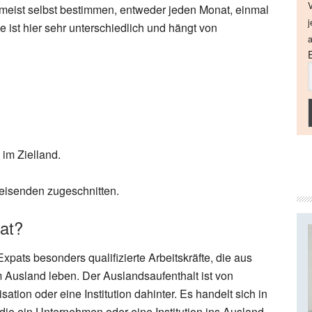
V
 meist selbst bestimmen, entweder jeden Monat, einmal
j
e ist hier sehr unterschiedlich und hängt von
a
im Zielland.
Reisenden zugeschnitten.
iat?
xpats besonders qualifizierte Arbeitskräfte, die aus
im Ausland leben. Der Auslandsaufenthalt ist von
sation oder eine Institution dahinter. Es handelt sich in
ie ein Unternehmen oder eine Institution ins Ausland