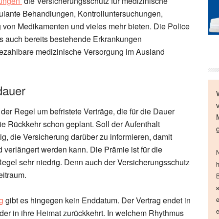
rungen
die Versicherungsschutz für medizinische
lante Behandlungen, Kontrolluntersuchungen,
 von Medikamenten und vieles mehr bieten. Die Police
ass auch bereits bestehende Erkrankungen
 bezahlbare medizinische Versorgung im Ausland
dauer
der Regel um befristete Verträge, die für die Dauer
ie Rückkehr schon geplant. Soll der Aufenthalt
dig, die Versicherung darüber zu informieren, damit
verlängert werden kann. Die Prämie ist für die
N
egel sehr niedrig. Denn auch der Versicherungsschutz
h
eitraum.
B
s
g
gibt es hingegen kein Enddatum. Der Vertrag endet in
e
e
der in ihre Heimat zurückkehrt. In welchem Rhythmus