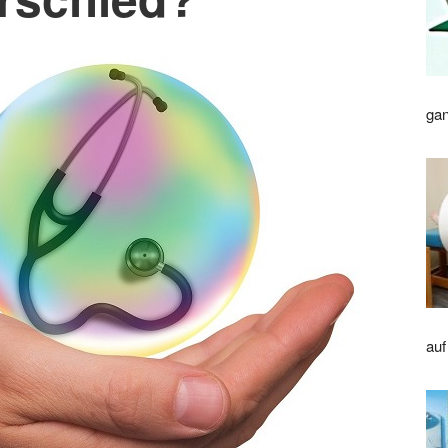
gan
auf