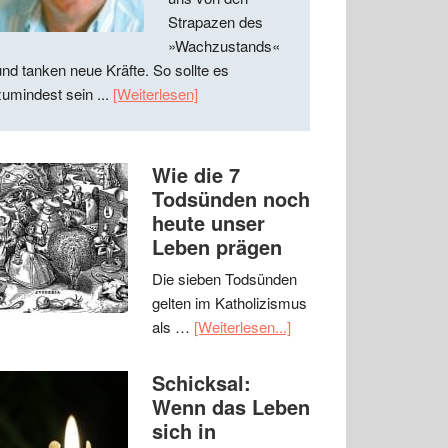
Strapazen des
»Wachzustands«
und tanken neue Kräfte. So sollte es
zumindest sein ...
[Weiterlesen]
Wie die 7
Todsünden noch
heute unser
Leben prägen
Die sieben Todsünden
gelten im Katholizismus
als …
[Weiterlesen...]
Schicksal:
Wenn das Leben
sich in