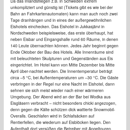
Da das Inlandsfliegen z.B. in Schweden extrem
unkompliziert
und günstig ist (Tickets gibt es wie bei der
Bahn an Fahrkartenautomaten)
kann man auch noch zwei
Tage dranhängen und in eines der außergewöhnlichen
Eishotels einchecken. Das Eishotel in Jukkasjärvi in
Nordschweden beispielsweise,
das erste überhaupt, hat
neben Eisbar und Eingangshalle rund 60 Räume,
in denen
140 Leute übernachten können.
Jedes Jahr beginnt gegen
Ende Oktober der Bau des Hotels. Alle Innenräume
sind
mit beleuchteten Skulpturen und Gegenständen aus Eis
eingerichtet.
Im Hotel kann von Mitte Dezember bis Mitte
April über-nachtet werden. Die
Innentemperatur beträgt
circa –5 °C, bei Außentemperaturen
um –30 °C. Die Gäste
verbringen in der Regel nur eine Nacht
im
Eishotel, dann
sehnen sie sich
meist wieder nach einer
wärmeren
Umgebung.
Der Abend wird an der Bar bei Wodka aus
Eisgläsern verbracht – nicht besonders
chicki angezogen,
denn gegen die Kälte schützen dick wattierte Snowmobil-
Overalls.
Geschlafen wird in
Schlafsäcken auf
Rentierfellen, die wiederum auf Eisblöcken
liegen. Den
Aufenthalt dort
versüßen die Betreiber mit Angeltouren,