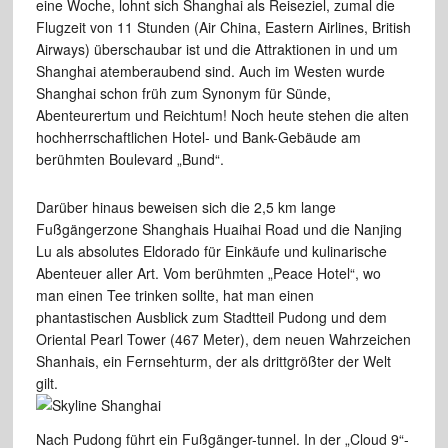
eine Woche, lohnt sich Shanghai als Reiseziel, zumal die
Flugzeit von
11 Stunden (Air China,
Eastern Airlines, British
Airways) überschaubar
ist und die Attraktionen
in und um
Shanghai atemberaubend sind.
Auch
im Westen wurde
Shanghai schon früh zum Synonym für Sünde,
Abenteurertum und Reichtum! Noch heute stehen die alten
hochherrschaftlichen
Hotel- und Bank-Gebäude am
berühmten Boulevard „Bund“.
Darüber hinaus beweisen sich die 2,5 km lange
Fußgängerzone
Shanghais Huaihai Road und die Nanjing
Lu als absolutes Eldorado für
Einkäufe und kulinarische
Abenteuer
aller Art. Vom berühmten „Peace Hotel“, wo
man einen
Tee trinken sollte, hat man
einen
phantastischen Ausblick zum Stadtteil Pudong und dem
Oriental
Pearl Tower (467 Meter),
dem neuen Wahrzeichen
Shanhais, ein Fernseh
turm, der als drittgrößter
der Welt
gilt.
Nach Pudong führt ein Fußgänger-tunnel.
In der „Cloud 9“-