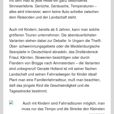
mit dem Rad ist jede Reise ein ganz besonderes
Sinneserlebnis.
Gerüche, Geräusche, Temperaturen –
alles wird intensiver, wenn
keine Auto-scheibe zwischen
dem Reisenden und der Landschaft steht.
Auch
mit Kindern, bereits ab 5 Jahren, kann man solche
größeren
Touren unternehmen. Die abenteuerlichsten
Varianten stehen dabei zur
Debatte:
In Ungarn die Theiß-
Über- schwemmungsgebiete
oder die Mecklenburgische
Seenplatte in Deutschland abradeln, das Dreiländereck
Friaul, Kärnten, Slowenien besichtigen oder durch
Flandern von
Brügge
nach Ammsterdam – die Varianten
sind unbegrenzt! Gerade Holland ist
mit seiner flachen
Landschaft und seinen Fahrradwegen für Kinder
ideal!
Plant man eine Familienfahrradtour, muß man beachten,
daß das
jüngste Kind die Geschwindigkeit und die
Tagesstrecke bestimmt.