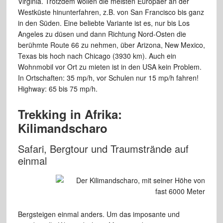
Virginia.
Trotzdem wollen die meisten Europäer an
der
Westküste hinunterfahren, z.B. von San
Francisco bis ganz
in den Süden. Eine beliebte
Variante ist es, nur bis Los
Angeles zu
düsen und dann Richtung Nord-Osten die
berühmte Route 66 zu nehmen, über Arizona,
New Mexico,
Texas bis hoch nach Chicago
(3930 km). Auch ein
Wohnmobil vor
Ort zu mieten ist in den USA kein Problem.
In Ortschaften: 35 mp/h, vor Schulen nur 15
mp/h fahren!
Highway: 65 bis 75 mp/h.
Trekking in
Afrika:
Kilimandscharo
Safari, Bergtour und Traumstrände
auf
einmal
Bergsteigen einmal anders. Um das imposante und