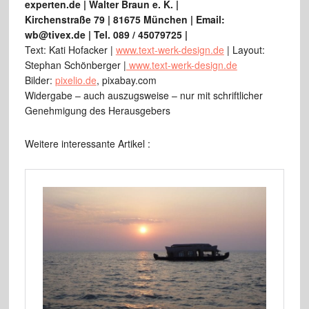
experten.de | Walter Braun e. K. |
Kirchenstraße 79 | 81675 München | Email:
wb@tivex.de | Tel. 089 / 45079725 |
Text: Kati Hofacker |
www.text-werk-design.de
| Layout:
Stephan Schönberger |
www.text-werk-design.de
Bilder:
pixelio.de
, pixabay.com
Widergabe – auch auszugsweise – nur mit schriftlicher
Genehmigung des Herausgebers
Weitere interessante Artikel :