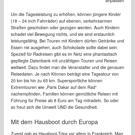
Um die Tagesleistung zu erhöhen, können jüngere Kinder
(18 – 24 inch Fahrräder) auf ebenen, verkehrsarmen
Straßen
geschoben
oder gezogen werden. Auch Kindern
schadet viel Bewegung
nichts, und sie sind erstaunlich
leistungsfähig. Bei Touren mit Kindern
dürfen Getränke und
Essen nie ausgehen, auch Schokolade
sollte dabei sein.
Speziell für Radreisen gibt es im Netz eine phantastisch
gepflegte Datenbank mit unzähligen Touren und Reisen
weltweit. Dazu
findet man die Veranstalter und die genauen
Reisedaten. Je nach Können
beträgt eine Tagestour von
20
km bis hin
zu 65 km. Supersportliche
können
Extremtouren wie „Paris
Dakar auf dem Rad“
nachempfinden,
Familien können gemütliche Reisen mit
Führung für
Preise ab 8 Euro am Tag mitradeln. So oder
so freut sich die Umwelt UND
die Gesundheit.
Mit dem Hausboot durch Europa
Zuerst gab es Hausboot-Trips vor allem in Frankreich. Man