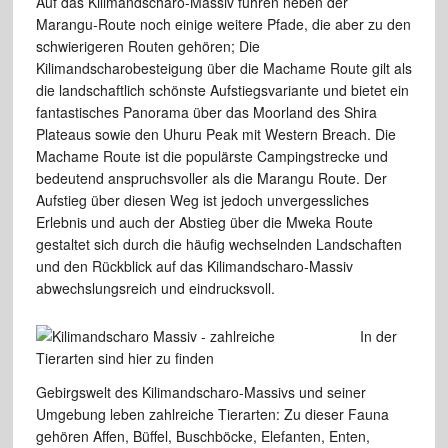
Auf das Kilimandscharo-Massiv führen
neben der
Marangu-Route noch einige weitere Pfade, die aber zu den
schwierigeren
Routen gehören;
Die
Kilimandscharobesteigung über die Machame Route gilt als
die
landschaftlich
schönste Aufstiegsvariante und bietet ein
fantastisches Panorama über
das Moorland des Shira
Plateaus sowie den Uhuru Peak mit
Western Breach. Die
Machame Route ist die populärste Campingstrecke und
bedeutend anspruchsvoller
als die Marangu Route. Der
Aufstieg über diesen Weg ist jedoch unvergessliches
Erlebnis und auch der Abstieg über die Mweka Route
gestaltet sich durch
die häufig wechselnden Landschaften
und den Rückblick auf das Kilimandscharo-Massiv
abwechslungsreich und eindrucksvoll.
In der
Gebirgswelt des Kilimandscharo-Massivs
und seiner
Umgebung
leben zahlreiche Tierarten: Zu dieser Fauna
gehören
Affen, Büffel, Buschböcke, Elefanten, Enten,