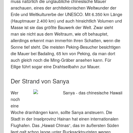
muss natürlich die unglaubliche chinesische
Mauer
anschauen, eines der architektonischen Weltwunder der
Erde und
Weltkulturerbe der UNESCO. Mit 6.350 km Länge
(Hauptmauer 2.400
km) und auch hinsichtlich Volumen und
Masse ist sie das größte
Bauwerk der Welt. Zwar sieht
man sie nicht aus dem Weltraum, wie oft
behauptet,
allerdings erkennt man immerhin ihren Schatten, wenn die
Sonne tief steht. Die meisten Peking-Besucher besichtigen
die Mauer bei
Badaling,
65 km von Peking, da man dort
auch gleich noch die Ming-Gräber ansehen
kann. Für
Eilige führt sogar eine Drahtseilbahn zur Mauer.
Der Strand von Sanya
Wer
noch
eine
Woche dranhängen kann,
sollte Sanya ansteuern. Die
Stadt in der
Inselprovinz Hainan hat einen internationalen
Flughafen. Das „Hawaii Chinas“, das
im äußersten Süden
liegt galt schon lange
unter Rucksacktouristen wegen