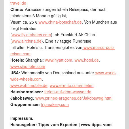
travel.de
China:
Voraussetzungen ist ein Reisepass, der noch
mindestens 6 Monate gültig ist,
Visum ca. 25 €
www.china-botschaft.de
. Von München aus
fliegt Emirates
(
www.fly.emirates.com
), ab Frankfurt Air China
(
www.airchina.de
). Eine 17 tägige Rundreise
mit allen Hotels u. Transfers gibt es von
www.marco-polo-
reisen.com
.
Hotels
: Shanghai:
www.hyatt.com
,
www.hotel.de
.
www.sinohotel.com
USA:
Wohnmobile von Deutschland aus unter
www.world-
wide-wheels.com
,
www.wohnmobile.de
,
www.erento.com/mieten
Hausbootreisen:
ferien-auf-dem-wasser.de
Jakobsweg:
www.pirineo-aragones.de/Jakobsweg.html
Gruppenreisen
tripmakery.com
Impressum:
Herausgeber: Tipps vom Experten | www.tipps-vom-