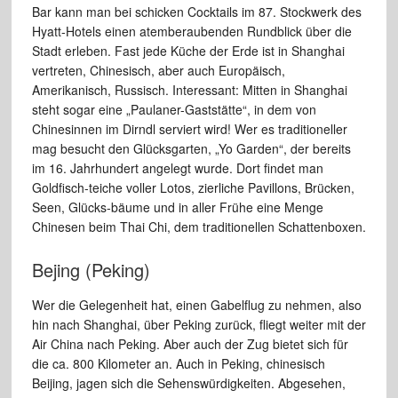
Bar kann man bei schicken Cocktails im 87. Stockwerk
des
Hyatt-Hotels einen atemberaubenden Rundblick über die
Stadt
erleben. Fast jede Küche der Erde ist in Shanghai
vertreten, Chinesisch, aber auch
Europäisch,
Amerikanisch, Russisch. Interessant: Mitten in Shanghai
steht
sogar eine „Paulaner-Gaststätte“, in dem von
Chinesinnen im
Dirndl
serviert wird!
Wer es traditioneller
mag besucht den Glücksgarten, „Yo Garden“,
der bereits
im 16. Jahrhundert angelegt wurde. Dort findet man
Goldfisch-teiche
voller Lotos, zierliche Pavillons, Brücken,
Seen, Glücks-bäume
und in aller Frühe eine Menge
Chinesen beim Thai Chi, dem traditionellen
Schattenboxen.
Bejing (Peking)
Wer die Gelegenheit hat, einen Gabelflug zu nehmen, also
hin nach Shanghai, über Peking zurück, fliegt weiter mit der
Air
China nach Peking. Aber auch der Zug bietet sich für
die ca. 800 Kilometer
an. Auch in Peking, chinesisch
Beijing, jagen
sich die Sehenswürdigkeiten. Abgesehen,