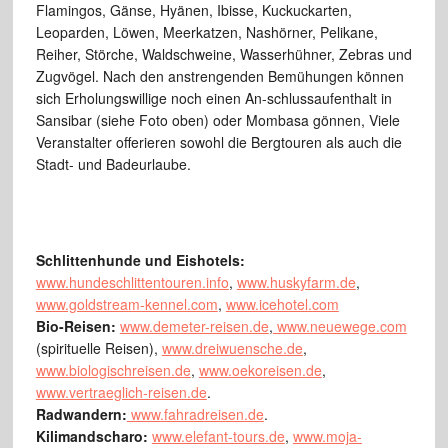
Flamingos, Gänse,
Hyänen, Ibisse, Kuckuckarten,
Leoparden, Löwen, Meerkatzen, Nashörner,
Pelikane,
Reiher, Störche, Waldschweine, Wasserhühner, Zebras und
Zugvögel.
Nach den anstrengenden Bemühungen können
sich Erholungswillige noch
einen An-schlussaufenthalt in
Sansibar (siehe Foto oben) oder Mombasa gönnen,
Viele
Veranstalter offerieren sowohl die Bergtouren als auch die
Stadt- und
Badeurlaube.
Schlittenhunde und Eishotels:
www.hundeschlittentouren.info
,
www.huskyfarm.de
,
www.goldstream-kennel.com
,
www.icehotel.com
Bio-Reisen:
www.demeter-reisen.de
,
www.neuewege.com
(spirituelle Reisen),
www.dreiwuensche.de
,
www.biologischreisen.de
,
www.oekoreisen.de
,
www.vertraeglich-reisen.de
.
Radwandern:
www.fahradreisen.de
.
Kilimandscharo:
www.elefant-tours.de
,
www.moja-