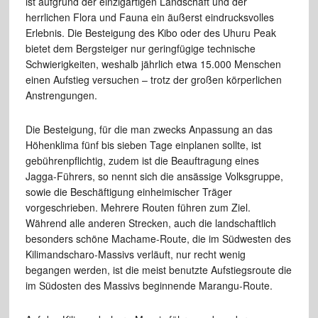
ist aufgrund der einzigartigen
Landschaft und der
herrlichen Flora und Fauna ein äußerst
eindrucksvolles
Erlebnis. Die Besteigung des Kibo oder des Uhuru
Peak
bietet dem Bergsteiger nur
geringfügige technische
Schwierigkeiten, weshalb jährlich
etwa 15.000 Menschen
einen Aufstieg versuchen – trotz der großen
körperlichen
Anstrengungen.
Die Besteigung, für die man zwecks
Anpassung an das
Höhenklima fünf bis sieben Tage einplanen
sollte, ist
gebührenpflichtig, zudem ist die Beauftragung eines
Jagga-Führers, so nennt sich die ansässige Volksgruppe,
sowie
die Beschäftigung einheimischer Träger
vorgeschrieben. Mehrere
Routen führen zum Ziel.
Während alle anderen Strecken, auch
die landschaftlich
besonders schöne Machame-Route, die im Südwesten
des
Kilimandscharo-Massivs verläuft, nur recht wenig
begangen werden,
ist die meist benutzte Aufstiegsroute die
im Südosten des Massivs
beginnende Marangu-Route.