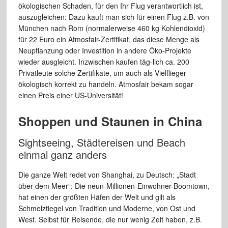
ökologischen
Schaden, für den Ihr Flug verantwortlich ist,
auszugleichen: Dazu kauft
man sich für einen Flug z.B. von
München nach Rom (normalerweise
460 kg Kohlendioxid)
für 22 Euro ein Atmosfair-Zertifikat, das diese
Menge als
Neupflanzung oder Investition in andere Öko-Projekte
wieder
ausgleicht. Inzwischen kaufen täg-lich ca. 200
Privatleute solche Zertifikate,
um auch als Vielflieger
ökologisch korrekt zu handeln. Atmosfair bekam
sogar
einen Preis einer US-Universität!
Shoppen und Staunen in China
Sightseeing, Städtereisen und
Beach
einmal ganz anders
Die ganze Welt redet von Shanghai, zu Deutsch: „Stadt
über
dem Meer“: Die neun-Millionen-Einwohner-Boomtown,
hat einen der
größten
Häfen der Welt und gilt als
Schmelztiegel von Tradition und Moderne,
von Ost und
West. Selbst für Reisende, die nur wenig Zeit haben, z.B.