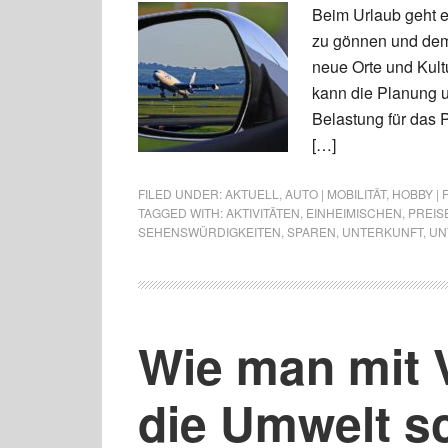
Beim Urlaub geht e
zu gönnen und dem 
neue Orte und Kult
kann die Planung u
Belastung für das P
[…]
FILED UNDER:
AKTUELL
,
AUTO | MOBILITÄT
,
HOBBY | 
TAGGED WITH:
AKTIVITÄTEN
,
EINHEIMISCHEN
,
PREIS
SEHENSWÜRDIGKEITEN
,
SPAREN
,
UNTERKUNFT
,
UN
Wie man mit 
die Umwelt s