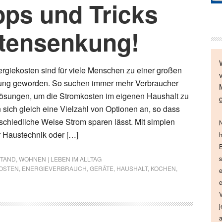
pps und Tricks
tensenkung!
rgiekosten sind für viele Menschen zu einer großen
stung geworden. So suchen immer mehr Verbraucher
sungen, um die Stromkosten im eigenen Haushalt zu
 sich gleich eine Vielzahl von Optionen an, so dass
rschiedliche Weise Strom sparen lässt. Mit simplen
N
 Haustechnik oder […]
h
B
s
STAND
,
WOHNEN | LEBEN IM ALLTAG
OSTEN
,
ENERGIEVERBRAUCH
,
GERÄTE
,
HAUSHALT
,
KOCHEN
,
e
e
V
j
a