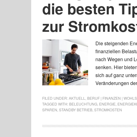
die besten Ti
zur Stromkos
Die steigenden Ene
finanziellen Bela
nach Wegen und Lö
senken. Hier bieten
sich auf ganz unte
Veränderungen der
FILED UNDER:
AKTUELL
,
BERUF | FINANZEN | WOHL
TAGGED WITH:
BELEUCHTUNG
,
ENERGIE
,
ENERGIEK
SPAREN
,
STANDBY BETRIEB
,
STROMKOSTEN