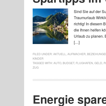
Sind Sie auf der Su
Traumurlaub Wirkli
richtig! In diesem B
die Ihnen helfen k
Urlaub zu planen. 
[…]
FILED UNDER:
AKTUELL
,
AUFMACHER
,
BEZIEHUNGEN
KINDER
TAGGED WITH:
AUTO
,
BUDGET
,
FLUGHAFEN
,
GELD
,
P
ZUG
Energie spar