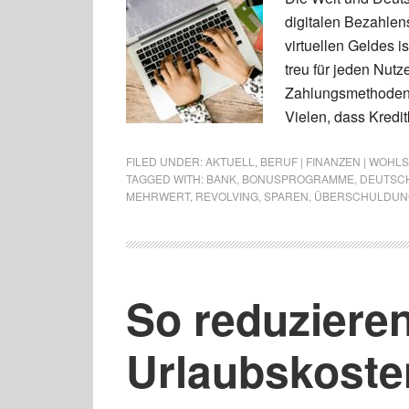
digitalen Bezahlen
virtuellen Geldes i
treu für jeden Nutz
Zahlungsmethoden d
Vielen, dass Kreditk
FILED UNDER:
AKTUELL
,
BERUF | FINANZEN | WOHL
TAGGED WITH:
BANK
,
BONUSPROGRAMME
,
DEUTSC
MEHRWERT
,
REVOLVING
,
SPAREN
,
ÜBERSCHULDUN
So reduzieren
Urlaubskoste