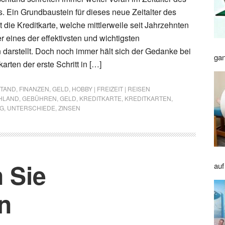
s. Ein Grundbaustein für dieses neue Zeitalter des
st die Kreditkarte, welche mittlerweile seit Jahrzehnten
er eines der effektivsten und wichtigsten
arstellt. Doch noch immer hält sich der Gedanke bei
gan
arten der erste Schritt in […]
STAND
,
FINANZEN
,
GELD
,
HOBBY | FREIZEIT | REISEN
HLAND
,
GEBÜHREN
,
GELD
,
KREDITKARTE
,
KREDITKARTEN
,
G
,
UNTERSCHIEDE
,
ZINSEN
 Sie
auf
n