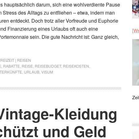
s hauptsächlich darum, sich eine wohlverdiente Pause
Stress des Alltags zu entfliehen – etwa, indem man
uren entdeckt. Doch trotz aller Vorfreude und Euphorie
nd Finanzierung eines Urlaubs oft auch eine
[We
ortemonnaie sein. Die gute Nachricht ist: Ganz gleich,
FREIZEIT | REISEN
E
,
RABATTE
,
REISE
,
REISEBUDGET
,
REISEKOSTEN
,
TERKÜNFTE
,
URLAUB
,
VISUM
Zei
Vintage-Kleidung
chützt und Geld