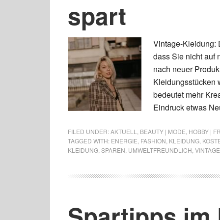
spart
Vintage-Kleidung:
dass Sie nicht auf
nach neuer Produkti
Kleidungsstücken w
bedeutet mehr Krea
Eindruck etwas Neu
FILED UNDER:
AKTUELL
,
BEAUTY | MODE
,
HOBBY | FR
TAGGED WITH:
ENERGIE
,
FASHION
,
KLEIDUNG
,
KOST
KLEIDUNG
,
SPAREN
,
UMWELTFREUNDLICH
,
VINTAG
Spartipps im