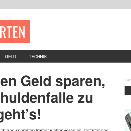
ERTEN
GELD
TECHNIK
ten Geld sparen,
chuldenfalle zu
geht’s!
chland schreiten immer weiter voran im Zeitalter des