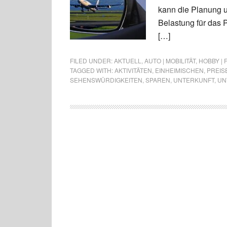
kann die Planung u
Belastung für das P
[…]
FILED UNDER:
AKTUELL
,
AUTO | MOBILITÄT
,
HOBBY | 
TAGGED WITH:
AKTIVITÄTEN
,
EINHEIMISCHEN
,
PREIS
SEHENSWÜRDIGKEITEN
,
SPAREN
,
UNTERKUNFT
,
UN