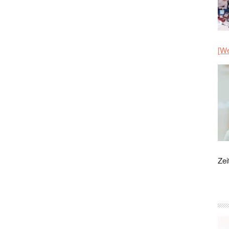
[We
Zei