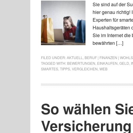
Sie sind auf der S
hier genau richtig!
Experten für smart
Haushaltsgeräten o
Sie im Internet di
bewährten […]
FILED UNDER:
AKTUELL
,
BERUF | FINANZEN | WOHL
TAGGED WITH:
BEWERTUNGEN
,
EINKAUFEN
,
GELD
,
SMARTES
,
TIPPS
,
VERGLEICHEN
,
WEB
So wählen Sie
Versicherung