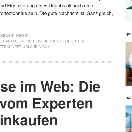
nd Finanzierung eines Urlaubs oft auch eine
ortemonnaie sein. Die gute Nachricht ist: Ganz gleich,
gan
FREIZEIT | REISEN
E
,
RABATTE
,
REISE
,
REISEBUDGET
,
REISEKOSTEN
,
TERKÜNFTE
,
URLAUB
,
VISUM
ise im Web: Die
 vom Experten
auf
Einkaufen