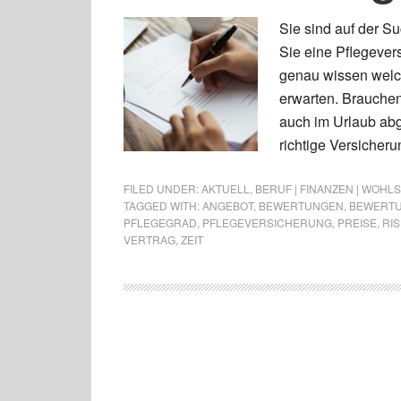
Sie sind auf der S
Sie eine Pflegever
genau wissen welc
erwarten. Brauchen
auch im Urlaub abg
richtige Versicher
FILED UNDER:
AKTUELL
,
BERUF | FINANZEN | WOHL
TAGGED WITH:
ANGEBOT
,
BEWERTUNGEN
,
BEWERT
PFLEGEGRAD
,
PFLEGEVERSICHERUNG
,
PREISE
,
RIS
VERTRAG
,
ZEIT