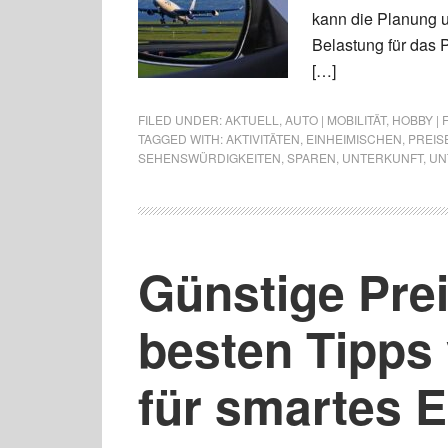
kann die Planung u
Belastung für das P
[…]
FILED UNDER:
AKTUELL
,
AUTO | MOBILITÄT
,
HOBBY | 
TAGGED WITH:
AKTIVITÄTEN
,
EINHEIMISCHEN
,
PREIS
SEHENSWÜRDIGKEITEN
,
SPAREN
,
UNTERKUNFT
,
UN
Günstige Pre
besten Tipps
für smartes 