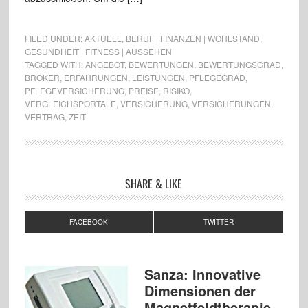
FILED UNDER:
AKTUELL
,
BERUF | FINANZEN | WOHLSTAND
,
GESUNDHEIT | FITNESS | AUSSEHEN
TAGGED WITH:
ANGEBOT
,
BEWERTUNGEN
,
BEWERTUNGSGRAD
,
BROKER
,
ERFAHRUNGEN
,
LEISTUNGEN
,
PFLEGEGRAD
,
PFLEGEVERSICHERUNG
,
PREISE
,
RISIKO
,
VERGLEICHSPORTALE
,
VERSICHERUNG
,
VERSICHERUNGEN
,
VERTRAG
,
ZEIT
SHARE & LIKE
FACEBOOK
TWITTER
Sanza: Innovative
Dimensionen der
Magnetfeldtherapie