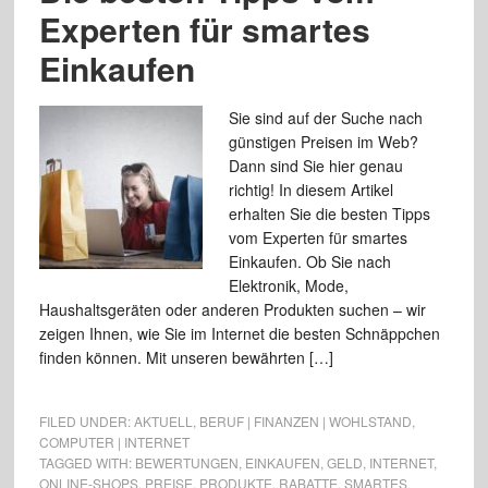
Experten für smartes
Einkaufen
Sie sind auf der Suche nach
günstigen Preisen im Web?
Dann sind Sie hier genau
richtig! In diesem Artikel
erhalten Sie die besten Tipps
vom Experten für smartes
Einkaufen. Ob Sie nach
Elektronik, Mode,
Haushaltsgeräten oder anderen Produkten suchen – wir
zeigen Ihnen, wie Sie im Internet die besten Schnäppchen
finden können. Mit unseren bewährten […]
FILED UNDER:
AKTUELL
,
BERUF | FINANZEN | WOHLSTAND
,
COMPUTER | INTERNET
TAGGED WITH:
BEWERTUNGEN
,
EINKAUFEN
,
GELD
,
INTERNET
,
ONLINE-SHOPS
,
PREISE
,
PRODUKTE
,
RABATTE
,
SMARTES
,