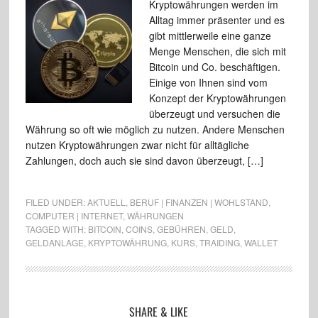
Kryptowährungen werden im
Alltag immer präsenter und es
gibt mittlerweile eine ganze
Menge Menschen, die sich mit
Bitcoin und Co. beschäftigen.
Einige von Ihnen sind vom
Konzept der Kryptowährungen
überzeugt und versuchen die
Währung so oft wie möglich zu nutzen. Andere Menschen
nutzen Kryptowährungen zwar nicht für alltägliche
Zahlungen, doch auch sie sind davon überzeugt, […]
FILED UNDER:
AKTUELL
,
BERUF | FINANZEN | WOHLSTAND
,
COMPUTER | INTERNET
,
WÄHRUNGEN
TAGGED WITH:
BITCOIN
,
COINS
,
GEBÜHREN
,
GELD
,
GELDANLAGE
,
KRYPTOWÄHRUNG
,
KURS
,
TRAIDING
,
WALLET
SHARE & LIKE