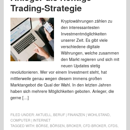
Trading-Strategie
Kryptowährungen zählen zu
den interessantesten
Investmentmöglichkeiten
unserer Zeit. Es gibt viele
verschiedene digitale
Währungen, welche zusammen
den Markt regieren und sich mit
neuen Updates stetig
revolutionieren. Wer vor einem Investment steht, hat
mittlerweile genau wegen diesem immens großen
Marktangebot die Qual der Wahl. In den letzten Jahren
haben sich mehrere Möglichkeiten geboten. Anleger, die
gerne […]
FILED UNDER:
AKTUELL
,
BERUF | FINANZEN | WOHLSTAND
,
COMPUTER | INTERNET
TAGGED WITH:
BÖRSE
,
BÖRSEN
,
BROKER
,
CFD-BROKER
,
CFDS
,