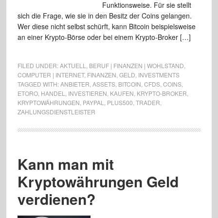
Funktionsweise. Für sie stellt
sich die Frage, wie sie in den Besitz der Coins gelangen.
Wer diese nicht selbst schürft, kann Bitcoin beispielsweise
an einer Krypto-Börse oder bei einem Krypto-Broker […]
FILED UNDER:
AKTUELL
,
BERUF | FINANZEN | WOHLSTAND
,
COMPUTER | INTERNET
,
FINANZEN
,
GELD
,
INVESTMENTS
TAGGED WITH:
ANBIETER
,
ASSETS
,
BITCOIN
,
CFDS
,
COINS
,
ETORO
,
HANDEL
,
INVESTIEREN
,
KAUFEN
,
KRYPTO-BROKER
,
KRYPTOWÄHRUNGEN
,
PAYPAL
,
PLUS500
,
TRADER
,
ZAHLUNGSDIENSTLEISTER
Kann man mit
Kryptowährungen Geld
verdienen?