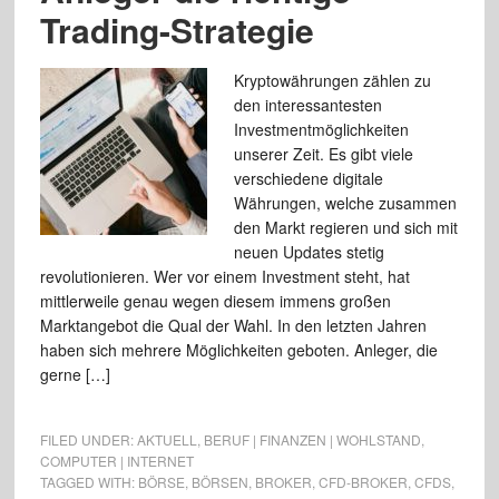
Trading-Strategie
Kryptowährungen zählen zu
den interessantesten
Investmentmöglichkeiten
unserer Zeit. Es gibt viele
verschiedene digitale
Währungen, welche zusammen
den Markt regieren und sich mit
neuen Updates stetig
revolutionieren. Wer vor einem Investment steht, hat
mittlerweile genau wegen diesem immens großen
Marktangebot die Qual der Wahl. In den letzten Jahren
haben sich mehrere Möglichkeiten geboten. Anleger, die
gerne […]
FILED UNDER:
AKTUELL
,
BERUF | FINANZEN | WOHLSTAND
,
COMPUTER | INTERNET
TAGGED WITH:
BÖRSE
,
BÖRSEN
,
BROKER
,
CFD-BROKER
,
CFDS
,