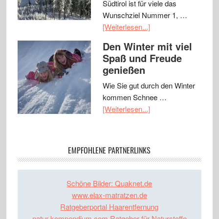
Südtirol ist für viele das
Wunschziel Nummer 1, …
[Weiterlesen...]
Den Winter mit viel
Spaß und Freude
genießen
Wie Sie gut durch den Winter
kommen Schnee …
[Weiterlesen...]
EMPFOHLENE PARTNERLINKS
Schöne Bilder: Quaknet.de
www.elax-matratzen.de
Ratgeberportal Haarentfernung
natur-kompendium.com Ratgeber für Naturstoffe