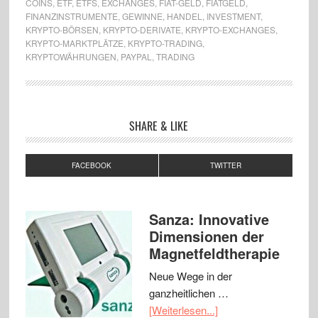
COINS
,
ETF
,
ETFS
,
EXCHANGES
,
FIAT-GELD
,
FIATGELD
,
FINANZINSTRUMENTE
,
GEWINNE
,
HANDEL
,
INVESTMENT
,
KRYPTO-BÖRSEN
,
KRYPTO-DERIVATE
,
KRYPTO-EXCHANGES
,
KRYPTO-MARKTPLÄTZE
,
KRYPTO-TRADING
,
KRYPTOWÄHRUNGEN
,
PAYPAL
,
TRADING
SHARE & LIKE
FACEBOOK
TWITTER
Sanza: Innovative
Dimensionen der
Magnetfeldtherapie
Neue Wege in der
ganzheitlichen …
[Weiterlesen...]