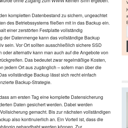
ung würde ohne Zugang zum WWW keinen Sinn ergeben.
V
j
 den kompletten Datenbestand zu sichern, ungeachtet
a
en des Betriebssystems fließen mit in das Backup ein.
halt einer zerstörten Festplatte vollständig
ang der Datenmenge kann das vollständige Backup
iv sein. Vor Ort sollten ausschließlich sichere SSD
h oder alternativ kann man auch auf die Angebote von
urückgreifen. Das bedeutet zwar regelmäßige Kosten,
von jedem Ort aus zugänglich – sofern man über die
Das vollständige Backup lässt sich recht einfach
enzierte Backup-Strategie.
 dass am ersten Tag eine komplette Datensicherung
änderten Daten gesichert werden. Dabei werden
 Vollsicherung gemacht. Bis zur nächsten vollständigen
kup also kontinuierlich an. Ein Vorteil ist, dass die
bhängig gehandhabt werden können. Zur