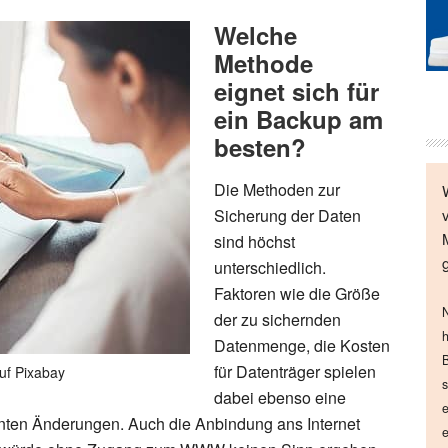
Welche
Methode
eignet sich für
ein Backup am
besten?
Die Methoden zur
Sicherung der Daten
sind höchst
unterschiedlich.
Faktoren wie die Größe
N
der zu sichernden
h
Datenmenge, die Kosten
B
für Datenträger spielen
uf Pixabay
s
dabei ebenso eine
e
vanten Änderungen. Auch die Anbindung ans Internet
e