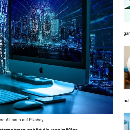
gan
auf
erd Altmann auf Pixabay
nternehmen gehört die regelmäßige