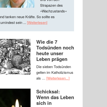
Strapazen des
»Wachzustands«
und tanken neue Kräfte. So sollte es
zumindest sein ...
[Weiterlesen]
Wie die 7
Todsünden noch
heute unser
Leben prägen
Die sieben Todsünden
gelten im Katholizismus
als …
[Weiterlesen...]
Schicksal:
Wenn das Leben
sich in