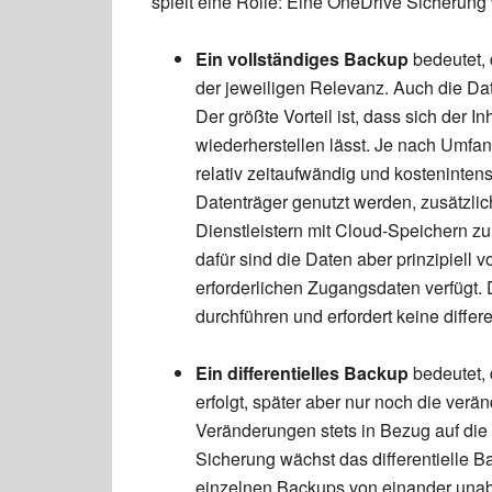
spielt eine Rolle: Eine OneDrive Sicher
Ein vollständiges Backup
bedeutet,
der jeweiligen Relevanz. Auch die Dat
Der größte Vorteil ist, dass sich der In
wiederherstellen lässt. Je nach Umf
relativ zeitaufwändig und kostenintens
Datenträger genutzt werden, zusätzlic
Dienstleistern mit Cloud-Speichern z
dafür sind die Daten aber prinzipiell 
erforderlichen Zugangsdaten verfügt. 
durchführen und erfordert keine differ
Ein differentielles Backup
bedeutet,
erfolgt, später aber nur noch die ver
Veränderungen stets in Bezug auf die
Sicherung wächst das differentielle Bac
einzelnen Backups von einander una