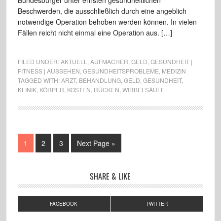
Bundesbürger unter ernsten gesundheitlichen
Beschwerden, die ausschließlich durch eine angeblich
notwendige Operation behoben werden können. In vielen
Fällen reicht nicht einmal eine Operation aus. […]
FILED UNDER:
AKTUELL
,
AUFMACHER
,
GELD
,
GESUNDHEIT |
FITNESS | AUSSEHEN
,
GESUNDHEITSPROBLEME
,
MEDIZIN
TAGGED WITH:
ARZT
,
BEHANDLUNG
,
GELD
,
GESUNDHEIT
,
KLINIK
,
KÖRPER
,
KOSTEN
,
RÜCKEN
,
WIRBELSÄULE
1
2
3
Next Page »
SHARE & LIKE
FACEBOOK
TWITTER