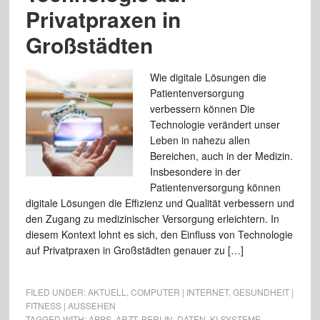
Privatpraxen in
Großstädten
Wie digitale Lösungen die
Patientenversorgung
verbessern können Die
Technologie verändert unser
Leben in nahezu allen
Bereichen, auch in der Medizin.
Insbesondere in der
Patientenversorgung können
digitale Lösungen die Effizienz und Qualität verbessern und
den Zugang zu medizinischer Versorgung erleichtern. In
diesem Kontext lohnt es sich, den Einfluss von Technologie
auf Privatpraxen in Großstädten genauer zu […]
FILED UNDER:
AKTUELL
,
COMPUTER | INTERNET
,
GESUNDHEIT |
FITNESS | AUSSEHEN
TAGGED WITH:
APPS
,
ARZT
,
BERLIN
,
DATEN
,
KI-SYSTEME
,