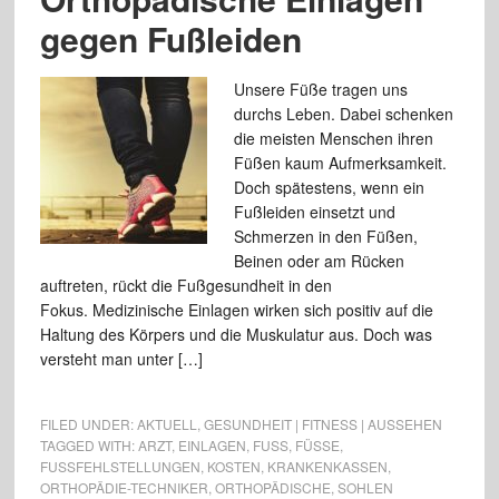
gegen Fußleiden
Unsere Füße tragen uns
durchs Leben. Dabei schenken
die meisten Menschen ihren
Füßen kaum Aufmerksamkeit.
Doch spätestens, wenn ein
Fußleiden einsetzt und
Schmerzen in den Füßen,
Beinen oder am Rücken
auftreten, rückt die Fußgesundheit in den
Fokus. Medizinische Einlagen wirken sich positiv auf die
Haltung des Körpers und die Muskulatur aus. Doch was
versteht man unter […]
FILED UNDER:
AKTUELL
,
GESUNDHEIT | FITNESS | AUSSEHEN
TAGGED WITH:
ARZT
,
EINLAGEN
,
FUSS
,
FÜSSE
,
FUSSFEHLSTELLUNGEN
,
KOSTEN
,
KRANKENKASSEN
,
ORTHOPÄDIE-TECHNIKER
,
ORTHOPÄDISCHE
,
SOHLEN