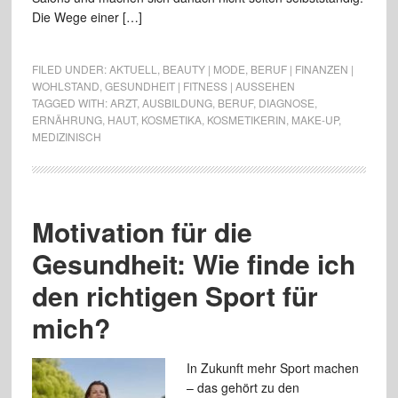
Die Wege einer […]
FILED UNDER:
AKTUELL
,
BEAUTY | MODE
,
BERUF | FINANZEN |
WOHLSTAND
,
GESUNDHEIT | FITNESS | AUSSEHEN
TAGGED WITH:
ARZT
,
AUSBILDUNG
,
BERUF
,
DIAGNOSE
,
ERNÄHRUNG
,
HAUT
,
KOSMETIKA
,
KOSMETIKERIN
,
MAKE-UP
,
MEDIZINISCH
Motivation für die
Gesundheit: Wie finde ich
den richtigen Sport für
mich?
In Zukunft mehr Sport machen
– das gehört zu den