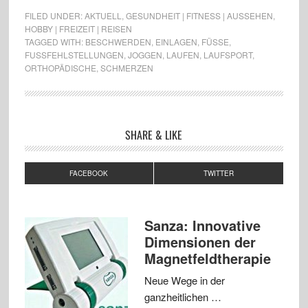
FILED UNDER:
AKTUELL
,
GESUNDHEIT | FITNESS | AUSSEHEN
,
HOBBY | FREIZEIT | REISEN
TAGGED WITH:
BESCHWERDEN
,
EINLAGEN
,
FÜSSE
,
FUSSFEHLSTELLUNGEN
,
JOGGEN
,
LAUFEN
,
LAUFSPORT
,
ORTHOPÄDISCHE
,
SCHMERZEN
SHARE & LIKE
FACEBOOK
TWITTER
Sanza: Innovative
Dimensionen der
Magnetfeldtherapie
Neue Wege in der
ganzheitlichen …