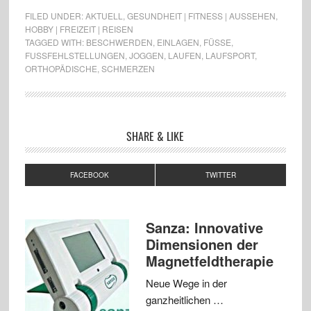
FILED UNDER:
AKTUELL
,
GESUNDHEIT | FITNESS | AUSSEHEN
,
HOBBY | FREIZEIT | REISEN
TAGGED WITH:
BESCHWERDEN
,
EINLAGEN
,
FÜSSE
,
FUSSFEHLSTELLUNGEN
,
JOGGEN
,
LAUFEN
,
LAUFSPORT
,
ORTHOPÄDISCHE
,
SCHMERZEN
SHARE & LIKE
FACEBOOK
TWITTER
Sanza: Innovative
Dimensionen der
Magnetfeldtherapie
Neue Wege in der
ganzheitlichen …