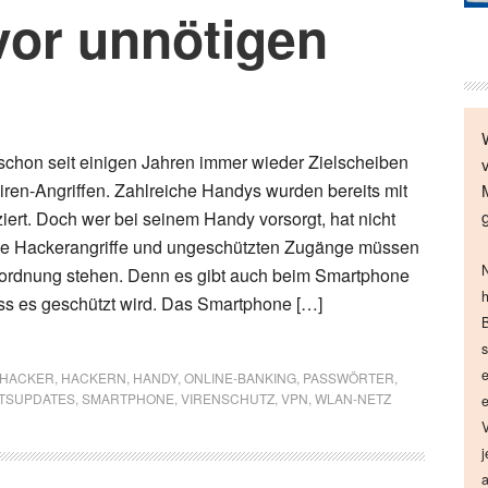
or unnötigen
chon seit einigen Jahren immer wieder Zielscheiben
ren-Angriffen. Zahlreiche Handys wurden bereits mit
iert. Doch wer bei seinem Handy vorsorgt, hat nicht
e Hackerangriffe und ungeschützten Zugänge müssen
N
sordnung stehen. Denn es gibt auch beim Smartphone
h
ass es geschützt wird. Das Smartphone […]
B
s
e
HACKER
,
HACKERN
,
HANDY
,
ONLINE-BANKING
,
PASSWÖRTER
,
ITSUPDATES
,
SMARTPHONE
,
VIRENSCHUTZ
,
VPN
,
WLAN-NETZ
e
V
j
a