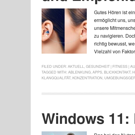
Gutes Hören ist ein
ermöglicht uns, u
unsere Mitmensche
zu navigieren. Doc
richtig bewusst, w
Vielzahl von Fakto
FILED UNDER:
AKTUELL
,
GESUNDHEIT | FITNESS | 
TAGGED WITH:
ABLENKUNG
,
APPS
,
BLICKKONTAKT
,
H
KLANGQUALITÄT
,
KONZENTRATION
,
UMGEBUNGSGE
Windows 11: 