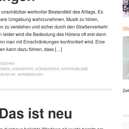
 unschätzbar wertvoller Bestandteil des Alltags. Es
nsere Umgebung wahrzunehmen, Musik zu hören,
n zu verstehen und sicher durch den Straßenverkehr
[We
h leider wird die Bedeutung des Hörens oft erst dann
enn man mit Einschränkungen konfrontiert wird. Eine
ren kann dazu führen, dass […]
AUSSEHEN
ÖREN
,
HÖRGERÄTE
,
HÖRGERÄTEN
,
HÖRPROBLEME
,
RÄUSCHE
,
VERWENDUNG
Zei
Das ist neu