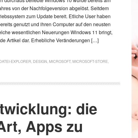
rn durchaus beliebte Windows 10 wurde bereits am
ahres von der Nachfolgeversion abgelöst. Seitdem
riebssystem zum Update bereit. Etliche User haben
bereits genutzt und ihren Computer auf den neusten
elche wesentlichen Neuerungen Windows 11 bringt,
nde Artikel dar. Erhebliche Veränderungen […]
DATEI-EXPLORER
,
DESIGN
,
MICROSOFT
,
MICROSOFT-STORE
,
wicklung: die
Art, Apps zu