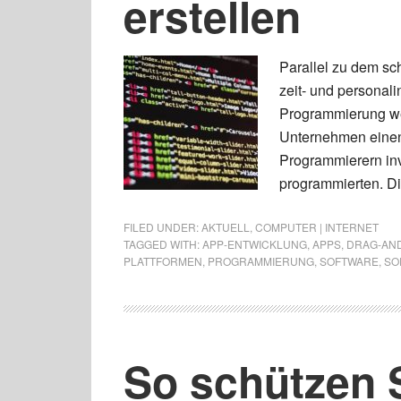
erstellen
Parallel zu dem sc
zeit- und personali
Programmierung wei
Unternehmen einen
Programmierern inv
programmierten. Di
FILED UNDER:
AKTUELL
,
COMPUTER | INTERNET
TAGGED WITH:
APP-ENTWICKLUNG
,
APPS
,
DRAG-AN
PLATTFORMEN
,
PROGRAMMIERUNG
,
SOFTWARE
,
SO
So schützen S