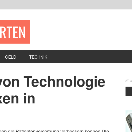
ERTEN
GELD
TECHNIK
 von Technologie
xen in
gen die Patientenversorgung verbessern können Die