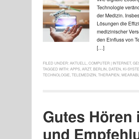
Technologie veränd
der Medizin. Insbe
Lösungen die Effiz
medizinischer Verso
den Einfluss von T
[…]
FILED UNDER:
AKTUELL
,
COMPUTER | INTERNET
,
GE
TAGGED WITH:
APPS
,
ARZT
,
BERLIN
,
DATEN
,
KI-SYST
TECHNOLOGIE
,
TELEMEDIZIN
,
THERAPIEN
,
WEARAB
Gutes Hören i
und Empfehl