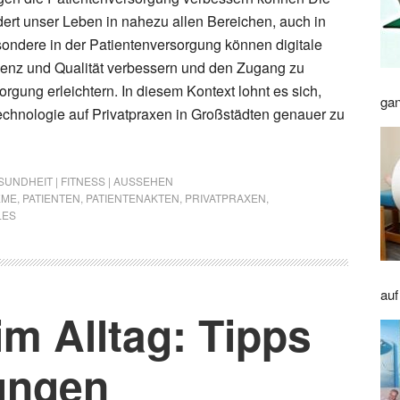
ert unser Leben in nahezu allen Bereichen, auch in
sondere in der Patientenversorgung können digitale
ienz und Qualität verbessern und den Zugang zu
rgung erleichtern. In diesem Kontext lohnt es sich,
gan
echnologie auf Privatpraxen in Großstädten genauer zu
SUNDHEIT | FITNESS | AUSSEHEN
EME
,
PATIENTEN
,
PATIENTENAKTEN
,
PRIVATPRAXEN
,
LES
auf
m Alltag: Tipps
ungen