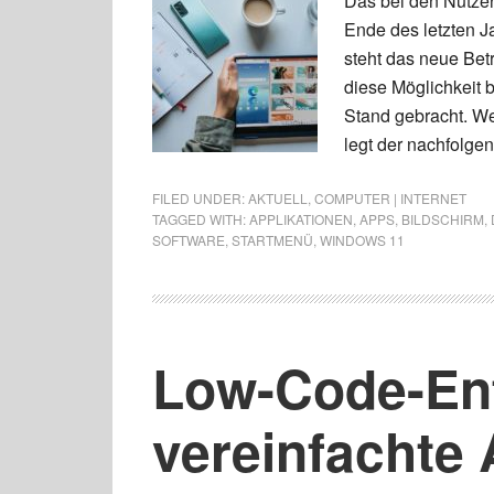
Das bei den Nutze
Ende des letzten J
steht das neue Bet
diese Möglichkeit 
Stand gebracht. W
legt der nachfolge
FILED UNDER:
AKTUELL
,
COMPUTER | INTERNET
TAGGED WITH:
APPLIKATIONEN
,
APPS
,
BILDSCHIRM
,
SOFTWARE
,
STARTMENÜ
,
WINDOWS 11
Low-Code-Ent
vereinfachte 