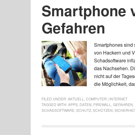
Smartphone v
Gefahren
Smartphones sind s
von Hackern und Vi
Schadsoftware infiz
das Nachsehen. Di
nicht auf der Tage
die Möglichkeit, d
FILED UNDER:
AKTUELL
,
COMPUTER | INTERNET
TAGGED WITH:
APPS
,
DATEN
,
FIREWALL
,
GEFAHREN
,
SCHADSOFTWARE
,
SCHUTZ
,
SCHÜTZEN
,
SICHERHE