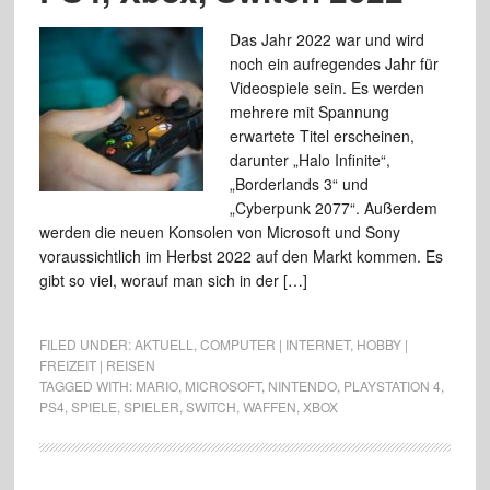
Das Jahr 2022 war und wird
noch ein aufregendes Jahr für
Videospiele sein. Es werden
mehrere mit Spannung
erwartete Titel erscheinen,
darunter „Halo Infinite“,
„Borderlands 3“ und
„Cyberpunk 2077“. Außerdem
werden die neuen Konsolen von Microsoft und Sony
voraussichtlich im Herbst 2022 auf den Markt kommen. Es
gibt so viel, worauf man sich in der […]
FILED UNDER:
AKTUELL
,
COMPUTER | INTERNET
,
HOBBY |
FREIZEIT | REISEN
TAGGED WITH:
MARIO
,
MICROSOFT
,
NINTENDO
,
PLAYSTATION 4
,
PS4
,
SPIELE
,
SPIELER
,
SWITCH
,
WAFFEN
,
XBOX