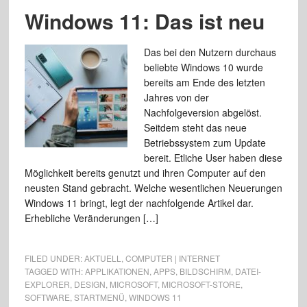
Windows 11: Das ist neu
Das bei den Nutzern durchaus
beliebte Windows 10 wurde
bereits am Ende des letzten
Jahres von der
Nachfolgeversion abgelöst.
Seitdem steht das neue
Betriebssystem zum Update
bereit. Etliche User haben diese
Möglichkeit bereits genutzt und ihren Computer auf den
neusten Stand gebracht. Welche wesentlichen Neuerungen
Windows 11 bringt, legt der nachfolgende Artikel dar.
Erhebliche Veränderungen […]
FILED UNDER:
AKTUELL
,
COMPUTER | INTERNET
TAGGED WITH:
APPLIKATIONEN
,
APPS
,
BILDSCHIRM
,
DATEI-
EXPLORER
,
DESIGN
,
MICROSOFT
,
MICROSOFT-STORE
,
SOFTWARE
,
STARTMENÜ
,
WINDOWS 11