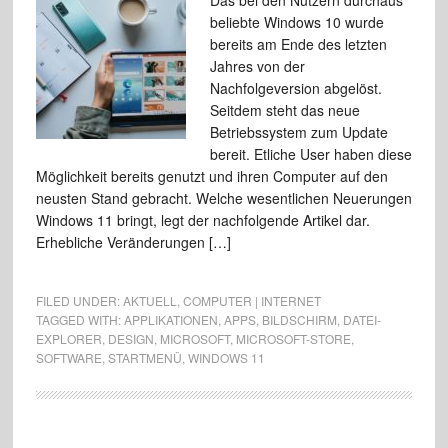
Das bei den Nutzern durchaus
beliebte Windows 10 wurde
bereits am Ende des letzten
Jahres von der
Nachfolgeversion abgelöst.
Seitdem steht das neue
Betriebssystem zum Update
bereit. Etliche User haben diese
Möglichkeit bereits genutzt und ihren Computer auf den
neusten Stand gebracht. Welche wesentlichen Neuerungen
Windows 11 bringt, legt der nachfolgende Artikel dar.
Erhebliche Veränderungen […]
FILED UNDER:
AKTUELL
,
COMPUTER | INTERNET
TAGGED WITH:
APPLIKATIONEN
,
APPS
,
BILDSCHIRM
,
DATEI-
EXPLORER
,
DESIGN
,
MICROSOFT
,
MICROSOFT-STORE
,
SOFTWARE
,
STARTMENÜ
,
WINDOWS 11