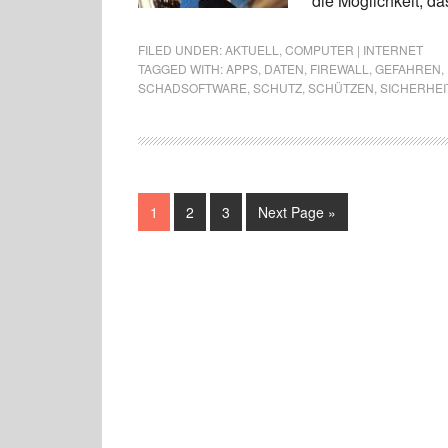
die Möglichkeit, d
FILED UNDER:
AKTUELL
,
COMPUTER | INTERNET
TAGGED WITH:
APPS
,
DATEN
,
FIREWALL
,
GEFAHREN
,
SCHADSOFTWARE
,
SCHUTZ
,
SCHÜTZEN
,
SICHERHE
1
2
3
Next Page »