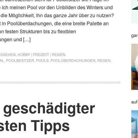
 ich meinen Pool vor den Unbilden des Winters und
g die Möglichkeit, ihn das ganze Jahr über zu nutzen?
ft in Poolüberdachungen, die eine breite Palette an
n festen Strukturen bis zu flexiblen
gan
ungen und […]
AUSSEHEN
,
HOBBY | FREIZEIT | REISEN
AL
,
POOLBESITZER
,
POOLS
,
POOLÜBERDACHUNGEN
,
REGEN
,
 geschädigter
auf
sten Tipps