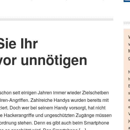
ie Ihr
or unnötigen
N
h
B
chon seit einigen Jahren immer wieder Zielscheiben
s
ren-Angriffen. Zahlreiche Handys wurden bereits mit
e
iert. Doch wer bei seinem Handy vorsorgt, hat nicht
e
V
e Hackerangriffe und ungeschützten Zugänge müssen
j
sordnung stehen. Denn es gibt auch beim Smartphone
a