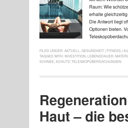
Raum: Wie schütze
erhalte gleichzeiti
Die Antwort liegt o
Optionen bieten. Vo
Teleskopüberdach
FILED UNDER:
AKTUELL
,
GESUNDHEIT | FITNESS | 
TAGGED WITH:
INVESTITION
,
LEBENSDAUER
,
MATERI
SCHNEE
,
SCHUTZ
,
TELESKOPÜBERDACHUNGEN
Regeneration
Haut – die be