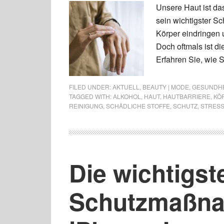
Unsere Haut ist da
sein wichtigster Sc
Körper eindringen 
Doch oftmals ist d
Erfahren Sie, wie S
FILED UNDER:
AKTUELL
,
BEAUTY | MODE
,
GESUNDHEI
TAGGED WITH:
ALKOHOL
,
HAUT
,
HAUTBARRIERE
,
KÖ
REINIGUNG
,
SCHÄDLICHE STOFFE
,
SCHUTZ
,
STRES
Die wichtigst
Schutzmaßna