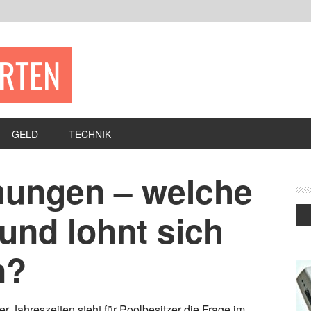
ERTEN
GELD
TECHNIK
hungen – welche
 und lohnt sich
n?
r Jahreszeiten steht für Poolbesitzer die Frage im