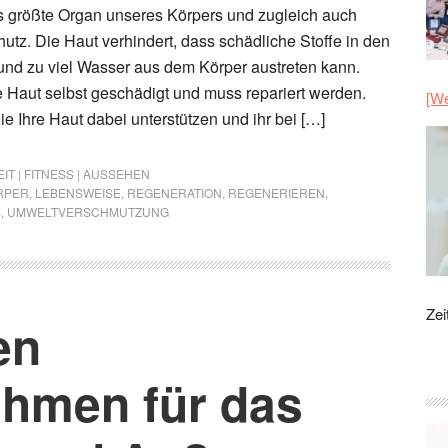
s größte Organ unseres Körpers und zugleich auch
hutz. Die Haut verhindert, dass schädliche Stoffe in den
und zu viel Wasser aus dem Körper austreten kann.
ie Haut selbst geschädigt und muss repariert werden.
[We
ie Ihre Haut dabei unterstützen und ihr bei […]
T | FITNESS | AUSSEHEN
RPER
,
LEBENSWEISE
,
REGENERATION
,
REGENERIEREN
,
S
,
UMWELTVERSCHMUTZUNG
Zei
en
hmen für das