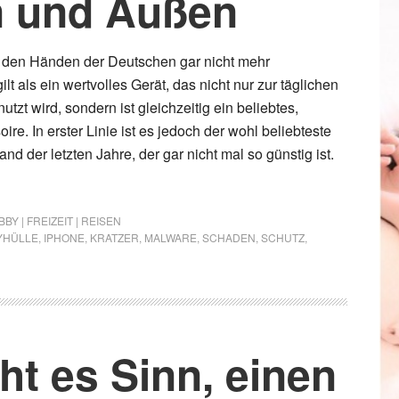
n und Außen
s den Händen der Deutschen gar nicht mehr
t als ein wertvolles Gerät, das nicht nur zur täglichen
zt wird, sondern ist gleichzeitig ein beliebtes,
ire. In erster Linie ist es jedoch der wohl beliebteste
 der letzten Jahre, der gar nicht mal so günstig ist.
BY | FREIZEIT | REISEN
YHÜLLE
,
IPHONE
,
KRATZER
,
MALWARE
,
SCHADEN
,
SCHUTZ
,
t es Sinn, einen