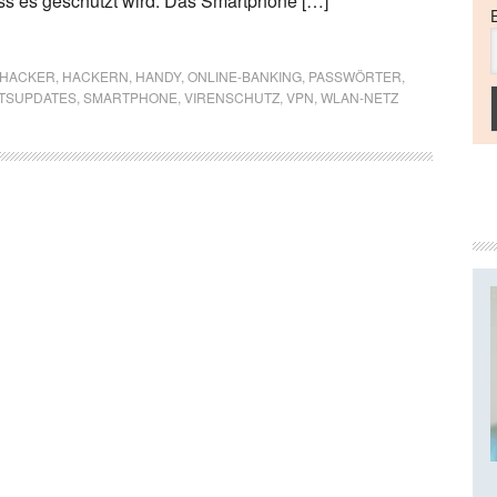
ass es geschützt wird. Das Smartphone […]
HACKER
,
HACKERN
,
HANDY
,
ONLINE-BANKING
,
PASSWÖRTER
,
ITSUPDATES
,
SMARTPHONE
,
VIRENSCHUTZ
,
VPN
,
WLAN-NETZ