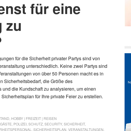
enst für eine
g zu
?
gen für die Sicherheit privater Partys sind von
eranstaltung unterschiedlich. Keine zwei Partys sind
Veranstaltungen von über 50 Personen macht es in
en Sicherheitsbedarf, die Größe des
s und die Kundschaft zu analysieren, um einen
Sicherheitsplan für Ihre private Feier zu erstellen.
STAND
,
HOBBY | FREIZEIT | REISEN
GÄSTE
,
POLIZEI
,
SCHUTZ
,
SECURITY
,
SICHERHEIT
,
RHEITSPERSONAL
,
SICHERHEITSPLAN
,
VERANSTALTUNGEN
,