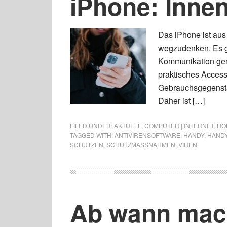
iPhone: Inne
Das iPhone ist au
wegzudenken. Es gil
Kommunikation genut
praktisches Accesso
Gebrauchsgegenstand
Daher ist […]
FILED UNDER:
AKTUELL
,
COMPUTER | INTERNET
,
HOB
TAGGED WITH:
ANTIVIRENSOFTWARE
,
HANDY
,
HAND
SCHÜTZEN
,
SCHUTZMASSNAHMEN
,
VIREN
Ab wann mach