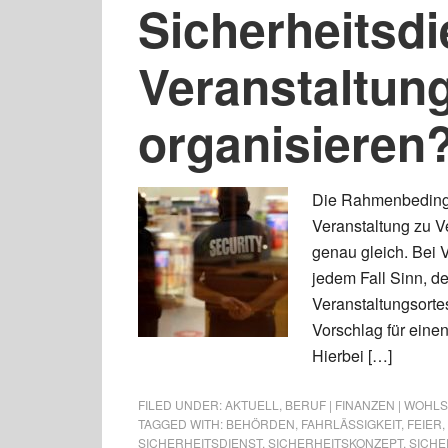
Sicherheitsdi
Veranstaltun
organisieren
Die Rahmenbedingun
Veranstaltung zu V
genau gleich. Bei 
jedem Fall Sinn, d
Veranstaltungsorte
Vorschlag für einen 
Hierbei […]
FILED UNDER:
AKTUELL
,
BERUF | FINANZEN | WOHL
TAGGED WITH:
BEHÖRDEN
,
FAHRLÄSSIGKEIT
,
FEIER
,
SICHERHEITSDIENST
,
SICHERHEITSKONZEPT
,
SICHE