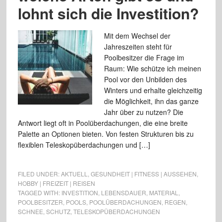
lohnt sich die Investition?
Mit dem Wechsel der
Jahreszeiten steht für
Poolbesitzer die Frage im
Raum: Wie schütze ich meinen
Pool vor den Unbilden des
Winters und erhalte gleichzeitig
die Möglichkeit, ihn das ganze
Jahr über zu nutzen? Die
Antwort liegt oft in Poolüberdachungen, die eine breite
Palette an Optionen bieten. Von festen Strukturen bis zu
flexiblen Teleskopüberdachungen und […]
FILED UNDER:
AKTUELL
,
GESUNDHEIT | FITNESS | AUSSEHEN
,
HOBBY | FREIZEIT | REISEN
TAGGED WITH:
INVESTITION
,
LEBENSDAUER
,
MATERIAL
,
POOLBESITZER
,
POOLS
,
POOLÜBERDACHUNGEN
,
REGEN
,
SCHNEE
,
SCHUTZ
,
TELESKOPÜBERDACHUNGEN