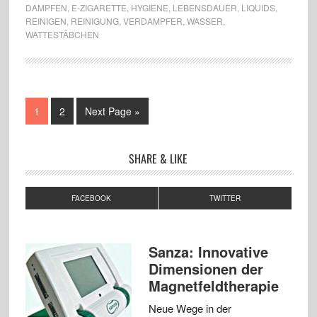
DAMPFEN
,
E-ZIGARETTE
,
HYGIENE
,
LEBENSDAUER
,
LIQUIDS
,
REINIGEN
,
REINIGUNG
,
VERDAMPFER
,
WASSER
,
WATTESTÄBCHEN
1
2
Next Page »
SHARE & LIKE
FACEBOOK
TWITTER
Sanza: Innovative
Dimensionen der
Magnetfeldtherapie
Neue Wege in der