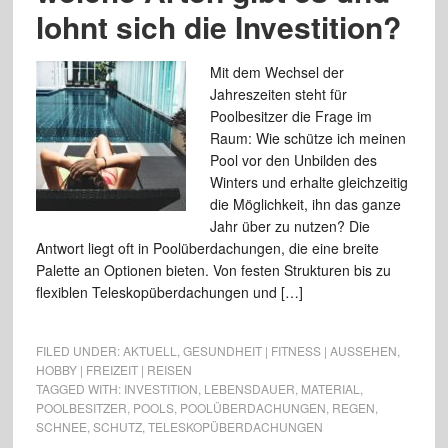
lohnt sich die Investition?
Mit dem Wechsel der
Jahreszeiten steht für
Poolbesitzer die Frage im
Raum: Wie schütze ich meinen
Pool vor den Unbilden des
Winters und erhalte gleichzeitig
die Möglichkeit, ihn das ganze
Jahr über zu nutzen? Die
Antwort liegt oft in Poolüberdachungen, die eine breite
Palette an Optionen bieten. Von festen Strukturen bis zu
flexiblen Teleskopüberdachungen und […]
FILED UNDER:
AKTUELL
,
GESUNDHEIT | FITNESS | AUSSEHEN
,
HOBBY | FREIZEIT | REISEN
TAGGED WITH:
INVESTITION
,
LEBENSDAUER
,
MATERIAL
,
POOLBESITZER
,
POOLS
,
POOLÜBERDACHUNGEN
,
REGEN
,
SCHNEE
,
SCHUTZ
,
TELESKOPÜBERDACHUNGEN