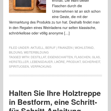
enthält. Die Wahl dieser
Flaschen durch die
Unternehmen ist an sich schon
eine Geste, die mit der
Vermarktung des Produkts zu tun hat. Deshalb findet man
in den Regalen eines Weinladens nur selten klassische,
schnörkellose oder völlig anonyme […]
FILED UNDER:
AKTUELL
,
BERUF | FINANZEN | WOHLSTAND
,
BILDUNG
,
WEITERBILDUNG
TAGGED WITH:
DESTILLAT
,
EIGENSCHAFTEN
,
FLASCHEN
,
GLAS
,
HERSTELLER
,
LEBENSDAUER
,
LIKÖRE
,
PRODUKT
,
SICHERHEIT
,
SPIRITUOSEN
,
VERPACKUNG
Halten Sie Ihre Holztreppe
in Bestform, eine Schritt-
für-Schritt-Anleitung