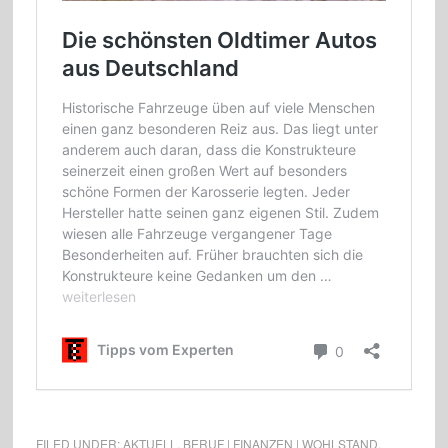
FILED UNDER:
AKTUELL
,
BERUF | FINANZEN | WOHLSTAND
,