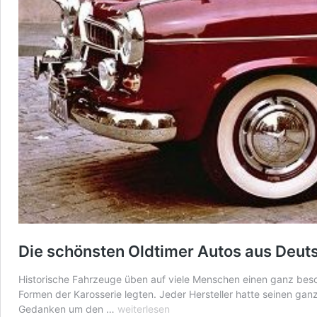
Die schönsten Oldtimer Autos aus Deut
Historische Fahrzeuge üben auf viele Menschen einen ganz beso
Formen der Karosserie legten. Jeder Hersteller hatte seinen ga
Die
Gedanken um den …
weiterlesen