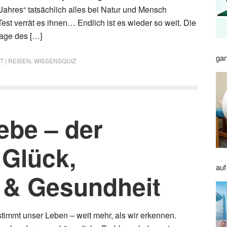
Jahres“ tatsächlich alles bei Natur und Mensch
est verrät es ihnen… Endlich ist es wieder so weit. Die
Tage des […]
gan
T | REISEN
,
WISSENSQUIZ
iebe – der
 Glück,
auf
t & Gesundheit
immt unser Leben – weit mehr, als wir erkennen.