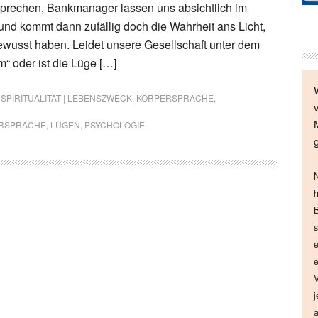
sprechen, Bankmanager lassen uns absichtlich im
und kommt dann zufällig doch die Wahrheit ans Licht,
gewusst haben. Leidet unsere Gesellschaft unter dem
“ oder ist die Lüge […]
 SPIRITUALITÄT | LEBENSZWECK
,
KÖRPERSPRACHE
,
RSPRACHE
,
LÜGEN
,
PSYCHOLOGIE
N
h
B
s
e
e
V
j
a