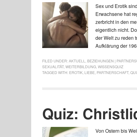
Sex und Erotik sind
Erwachsene hat re
zerbricht in den m
eigentlich nicht. 
der Welt zu reden 
Aufklärung der 196
FILED UNDER:
AKTUELL
,
BEZIEHUNGEN | PARTNERSU
SEXUALITÄT
,
WEITERBILDUNG
,
WISSENSQUIZ
TAGGED WITH:
EROTIK
,
LIEBE
,
PARTNERSCHAFT
,
QUI
Quiz: Christl
Von Ostern bis Wei