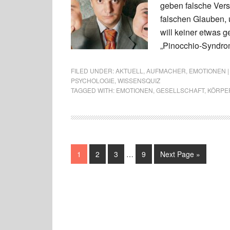
geben falsche Ver
falschen Glauben, 
will keiner etwas 
„Pinocchio-Syndrom
FILED UNDER:
AKTUELL
,
AUFMACHER
,
EMOTIONEN |
PSYCHOLOGIE
,
WISSENSQUIZ
TAGGED WITH:
EMOTIONEN
,
GESELLSCHAFT
,
KÖRPE
1
2
3
…
9
Next Page »