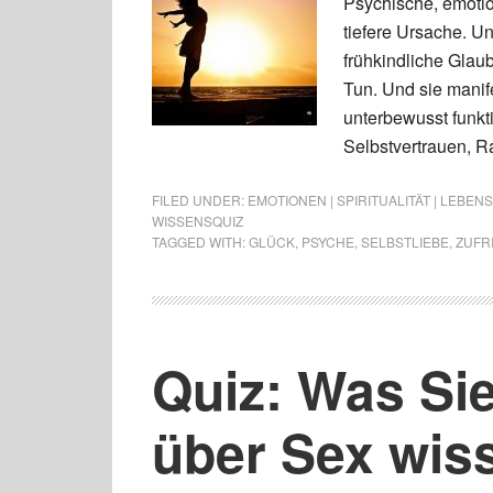
Psychische, emotio
tiefere Ursache. Un
frühkindliche Glau
Tun. Und sie manif
unterbewusst funkt
Selbstvertrauen, R
FILED UNDER:
EMOTIONEN | SPIRITUALITÄT | LEBE
WISSENSQUIZ
TAGGED WITH:
GLÜCK
,
PSYCHE
,
SELBSTLIEBE
,
ZUFR
Quiz: Was Si
über Sex wis