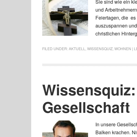
Sie sind wie ein k
und Arbeitnehmern 
Feiertagen, die es
auszuspannen und 
christlichen Hinte
FILED UNDER:
AKTUELL
,
WISSENSQUIZ
,
WOHNEN | L
Wissensquiz:
Gesellschaft
In unsere Gesellsch
Balken krachen. Nic