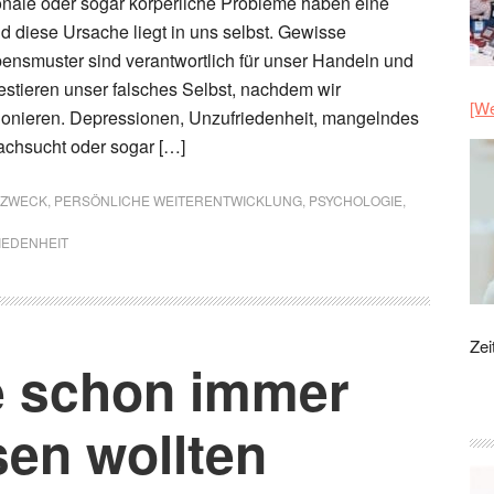
nale oder sogar körperliche Probleme haben eine
d diese Ursache liegt in uns selbst. Gewisse
bensmuster sind verantwortlich für unser Handeln und
estieren unser falsches Selbst, nachdem wir
[We
ionieren. Depressionen, Unzufriedenheit, mangelndes
achsucht oder sogar […]
NSZWECK
,
PERSÖNLICHE WEITERENTWICKLUNG
,
PSYCHOLOGIE
,
IEDENHEIT
Zei
e schon immer
sen wollten