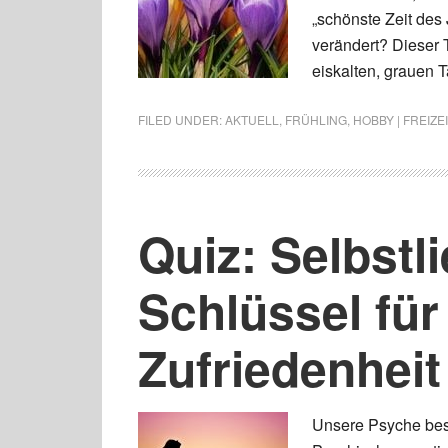
„schönste Zeit des 
verändert? Dieser T
eiskalten, grauen 
FILED UNDER:
AKTUELL
,
FRÜHLING
,
HOBBY | FREIZEI
Quiz: Selbstl
Schlüssel für
Zufriedenhei
Unsere Psyche best