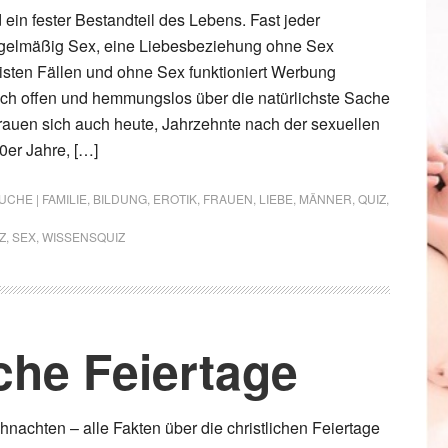
 ein fester Bestandteil des Lebens. Fast jeder
gelmäßig Sex, eine Liebesbeziehung ohne Sex
eisten Fällen und ohne Sex funktioniert Werbung
Doch offen und hemmungslos über die natürlichste Sache
trauen sich auch heute, Jahrzehnte nach der sexuellen
0er Jahre, […]
CHE | FAMILIE
,
BILDUNG
,
EROTIK
,
FRAUEN
,
LIEBE
,
MÄNNER
,
QUIZ
,
Z
,
SEX
,
WISSENSQUIZ
iche Feiertage
hnachten – alle Fakten über die christlichen Feiertage