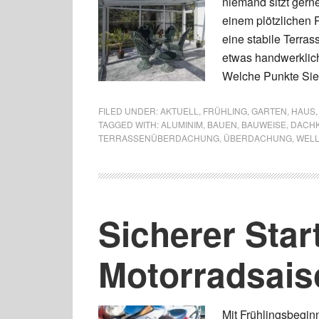
niemand sitzt gern
einem plötzlichen
eine stabile Terra
etwas handwerklic
Welche Punkte Sie 
FILED UNDER:
AKTUELL
,
FRÜHLING
,
GARTEN
,
HAUS
TAGGED WITH:
ALUMINIM
,
BAUEN
,
BAUWEISE
,
DACH
TERRASSENÜBERDACHUNG
,
ÜBERDACHUNG
,
WELL
Sicherer Start
Motorradsais
Mit Frühlingsbegin