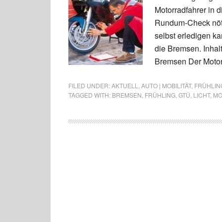
Motorradfahrer in 
Rundum-Check nötig
selbst erledigen ka
die Bremsen. Inhal
Bremsen Der Motor
FILED UNDER:
AKTUELL
,
AUTO | MOBILITÄT
,
FRÜHLIN
TAGGED WITH:
BREMSEN
,
FRÜHLING
,
GTÜ
,
LICHT
,
MO