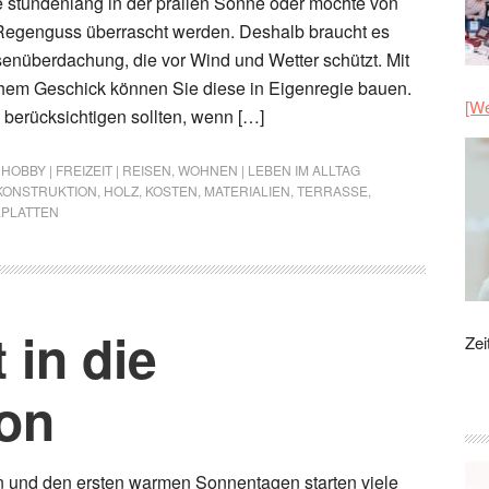
e stundenlang in der prallen Sonne oder möchte von
 Regenguss überrascht werden. Deshalb braucht es
ssenüberdachung, die vor Wind und Wetter schützt. Mit
hem Geschick können Sie diese in Eigenregie bauen.
[We
berücksichtigen sollten, wenn […]
,
HOBBY | FREIZEIT | REISEN
,
WOHNEN | LEBEN IM ALLTAG
KONSTRUKTION
,
HOLZ
,
KOSTEN
,
MATERIALIEN
,
TERRASSE
,
PLATTEN
 in die
Zei
on
n und den ersten warmen Sonnentagen starten viele