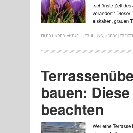
„schönste Zeit des 
verändert? Dieser T
eiskalten, grauen 
FILED UNDER:
AKTUELL
,
FRÜHLING
,
HOBBY | FREIZEI
Terrassenübe
bauen: Diese 
beachten
Wer eine Terrasse b