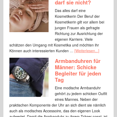
darf sie nicht?
Das alles darf eine
Kosmetikerin Der Beruf der
Kosmetikerin gilt vor allem bei
jungen Frauen als gefragte
Richtung zur Ausrichtung der
eigenen Karriere. Viele
schätzen den Umgang mit Kosmetika und möchten ihr
Können auch interessierten Kunden …
[Weiterlesen...]
Armbanduhren für
Männer: Schicke
Begleiter für jeden
Tag
Eine modische Armbanduhr
gehört zu jedem schicken Outfit
eines Mannes. Neben der
praktischen Komponente der Uhr an sich dient sie nämlich
auch als modisches Accessoire, das den eigenen Look
aufwertet. Damit die Armbanduhr zu ihrem Träger passt, ist