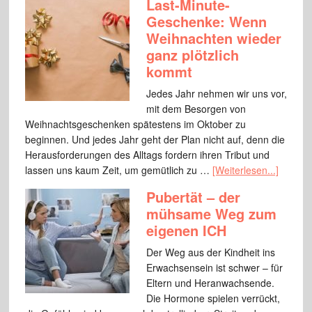
Last-Minute-
Geschenke: Wenn
Weihnachten wieder
ganz plötzlich
kommt
Jedes Jahr nehmen wir uns vor,
mit dem Besorgen von
Weihnachtsgeschenken spätestens im Oktober zu
beginnen. Und jedes Jahr geht der Plan nicht auf, denn die
Herausforderungen des Alltags fordern ihren Tribut und
lassen uns kaum Zeit, um gemütlich zu …
[Weiterlesen...]
Pubertät – der
mühsame Weg zum
eigenen ICH
Der Weg aus der Kindheit ins
Erwachsensein ist schwer – für
Eltern und Heranwachsende.
Die Hormone spielen verrückt,