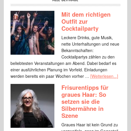
Mit dem richtigen
Outfit zur
Cocktailparty
Leckere Drinks, gute Musik,
nette Unterhaltungen und neue
Bekanntschaften:
Cocktailpartys zählen zu den
beliebtesten Veranstaltungen am Abend. Dabei bedarf es
einer ausführlichen Planung im Vorfeld. Einladungen
werden bereits ein paar Wochen vorher …
[Weiterlesen...]
Frisurentipps für
graues Haar: So
setzen sie die
Silbermähne in
Szene
Graues Haar ist kein Grund zu