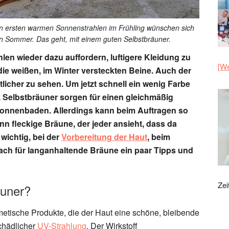
n ersten warmen Sonnenstrahlen im Frühling wünschen sich
ten Sommer. Das geht, mit einem guten Selbstbräuner.
len wieder dazu auffordern, luftigere Kleidung zu
[We
die weißen, im Winter versteckten Beine. Auch der
eutlicher zu sehen. Um jetzt schnell ein wenig Farbe
. Selbstbräuner sorgen für einen gleichmäßig
Sonnenbaden. Allerdings kann beim Auftragen so
nn fleckige Bräune, der jeder ansieht, dass da
wichtig, bei der
Vorbereitung der Haut
, beim
ach für langanhaltende Bräune ein paar Tipps und
Zei
äuner?
etische Produkte, die der Haut eine schöne, bleibende
chädlicher
UV-Strahlung
. Der Wirkstoff