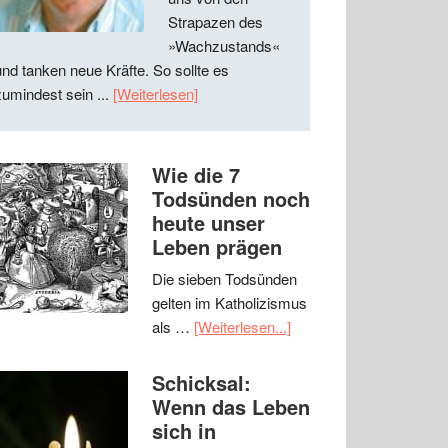
Strapazen des
»Wachzustands«
und tanken neue Kräfte. So sollte es
zumindest sein ...
[Weiterlesen]
Wie die 7
Todsünden noch
heute unser
Leben prägen
Die sieben Todsünden
gelten im Katholizismus
als …
[Weiterlesen...]
Schicksal:
Wenn das Leben
sich in