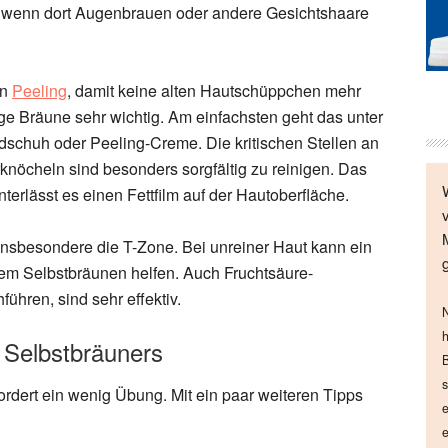
, wenn dort Augenbrauen oder andere Gesichtshaare
in
Peeling
, damit keine alten Hautschüppchen mehr
ige Bräune sehr wichtig. Am einfachsten geht das unter
schuh oder Peeling-Creme. Die kritischen Stellen an
nöcheln sind besonders sorgfältig zu reinigen. Das
interlässt es einen Fettfilm auf der Hautoberfläche.
 insbesondere die T-Zone. Bei unreiner Haut kann ein
m Selbstbräunen helfen. Auch Fruchtsäure-
ühren, sind sehr effektiv.
N
h
 Selbstbräuners
B
s
ordert ein wenig Übung. Mit ein paar weiteren Tipps
e
e