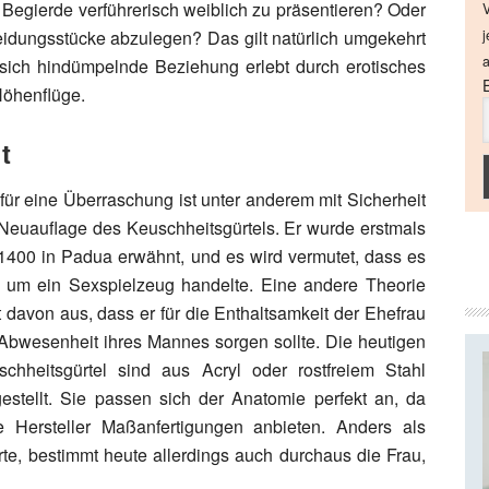
r Begierde verführerisch weiblich zu präsentieren? Oder
V
eidungsstücke abzulegen? Das gilt natürlich umgekehrt
j
a
sich hindümpelnde Beziehung erlebt durch erotisches
Höhenflüge.
t
für eine Überraschung ist unter anderem mit Sicherheit
Neuauflage des Keuschheitsgürtels. Er wurde erstmals
1400 in Padua erwähnt, und es wird vermutet, dass es
h um ein Sexspielzeug handelte. Eine andere Theorie
 davon aus, dass er für die Enthaltsamkeit der Ehefrau
Abwesenheit ihres Mannes sorgen sollte. Die heutigen
schheitsgürtel sind aus Acryl oder rostfreiem Stahl
estellt. Sie passen sich der Anatomie perfekt an, da
le Hersteller Maßanfertigungen anbieten. Anders als
te, bestimmt heute allerdings auch durchaus die Frau,