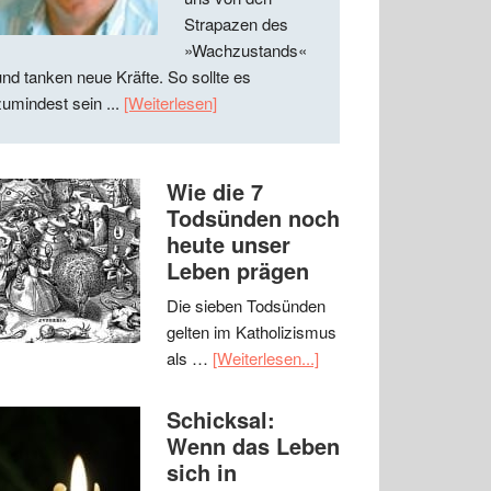
Strapazen des
»Wachzustands«
und tanken neue Kräfte. So sollte es
zumindest sein ...
[Weiterlesen]
Wie die 7
Todsünden noch
heute unser
Leben prägen
Die sieben Todsünden
gelten im Katholizismus
als …
[Weiterlesen...]
Schicksal:
Wenn das Leben
sich in