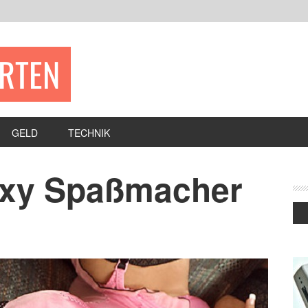
ERTEN
GELD
TECHNIK
exy Spaßmacher