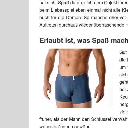
hat nicht Spaß daran, sich dem Objekt ihre
beim Liebesspiel eben einmal nicht alle Kl
auch für die Damen. So manche eher vor 
Auftreten durchaus wieder überraschende 
Erlaubt ist, was Spaß mach
Gut 
die 
um 
sic
geht
bei 
Keu
herg
vie
früher, als der Mann den Schlüssel verwahr
wem sie Zugang gewährt.