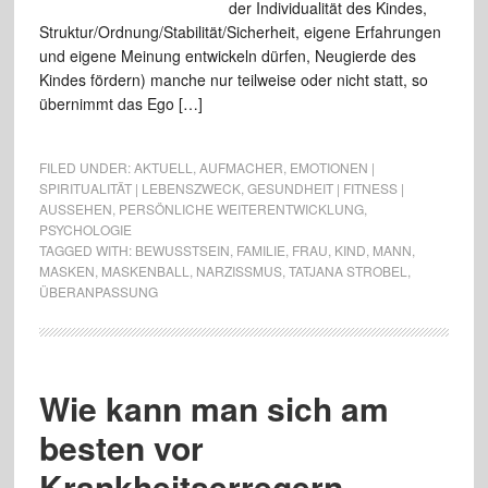
der Individualität des Kindes,
Struktur/Ordnung/Stabilität/Sicherheit, eigene Erfahrungen
und eigene Meinung entwickeln dürfen, Neugierde des
Kindes fördern) manche nur teilweise oder nicht statt, so
übernimmt das Ego […]
FILED UNDER:
AKTUELL
,
AUFMACHER
,
EMOTIONEN |
SPIRITUALITÄT | LEBENSZWECK
,
GESUNDHEIT | FITNESS |
AUSSEHEN
,
PERSÖNLICHE WEITERENTWICKLUNG
,
PSYCHOLOGIE
TAGGED WITH:
BEWUSSTSEIN
,
FAMILIE
,
FRAU
,
KIND
,
MANN
,
MASKEN
,
MASKENBALL
,
NARZISSMUS
,
TATJANA STROBEL
,
ÜBERANPASSUNG
Wie kann man sich am
besten vor
Krankheitserregern