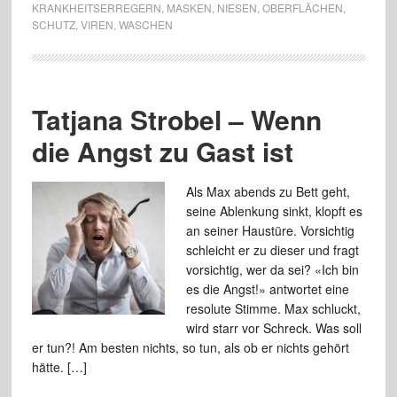
KRANKHEITSERREGERN
,
MASKEN
,
NIESEN
,
OBERFLÄCHEN
,
SCHUTZ
,
VIREN
,
WASCHEN
Tatjana Strobel – Wenn
die Angst zu Gast ist
Als Max abends zu Bett geht,
seine Ablenkung sinkt, klopft es
an seiner Haustüre. Vorsichtig
schleicht er zu dieser und fragt
vorsichtig, wer da sei? «Ich bin
es die Angst!» antwortet eine
resolute Stimme. Max schluckt,
wird starr vor Schreck. Was soll
er tun?! Am besten nichts, so tun, als ob er nichts gehört
hätte. […]