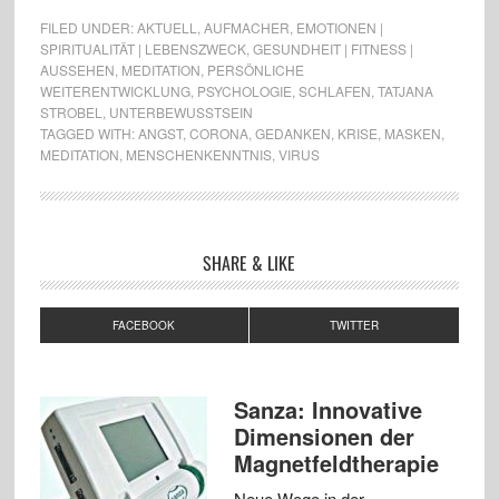
FILED UNDER:
AKTUELL
,
AUFMACHER
,
EMOTIONEN |
SPIRITUALITÄT | LEBENSZWECK
,
GESUNDHEIT | FITNESS |
AUSSEHEN
,
MEDITATION
,
PERSÖNLICHE
WEITERENTWICKLUNG
,
PSYCHOLOGIE
,
SCHLAFEN
,
TATJANA
STROBEL
,
UNTERBEWUSSTSEIN
TAGGED WITH:
ANGST
,
CORONA
,
GEDANKEN
,
KRISE
,
MASKEN
,
MEDITATION
,
MENSCHENKENNTNIS
,
VIRUS
SHARE & LIKE
FACEBOOK
TWITTER
Sanza: Innovative
Dimensionen der
Magnetfeldtherapie
Neue Wege in der