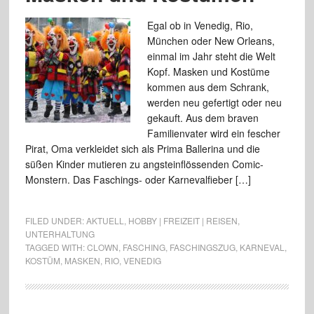
Egal ob in Venedig, Rio,
München oder New Orleans,
einmal im Jahr steht die Welt
Kopf. Masken und Kostüme
kommen aus dem Schrank,
werden neu gefertigt oder neu
gekauft. Aus dem braven
Familienvater wird ein fescher
Pirat, Oma verkleidet sich als Prima Ballerina und die
süßen Kinder mutieren zu angsteinflössenden Comic-
Monstern. Das Faschings- oder Karnevalfieber […]
FILED UNDER:
AKTUELL
,
HOBBY | FREIZEIT | REISEN
,
UNTERHALTUNG
TAGGED WITH:
CLOWN
,
FASCHING
,
FASCHINGSZUG
,
KARNEVAL
,
KOSTÜM
,
MASKEN
,
RIO
,
VENEDIG