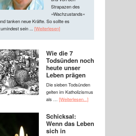
Strapazen des
»Wachzustands«
und tanken neue Kräfte. So sollte es
zumindest sein ...
[Weiterlesen]
Wie die 7
Todsünden noch
heute unser
Leben prägen
Die sieben Todsünden
gelten im Katholizismus
als …
[Weiterlesen...]
Schicksal:
Wenn das Leben
sich in