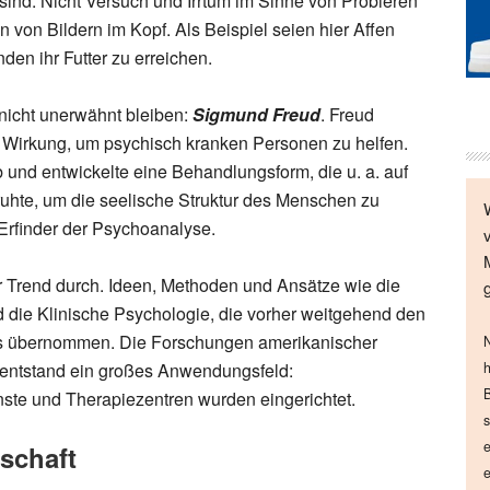
sind. Nicht Versuch und Irrtum im Sinne von Probieren
 von Bildern im Kopf. Als Beispiel seien hier Affen
den ihr Futter zu erreichen.
icht unerwähnt bleiben:
Sigmund Freud
. Freud
 Wirkung, um psychisch kranken Personen zu helfen.
 und entwickelte eine Behandlungsform, die u. a. auf
uhte, um die seelische Struktur des Menschen zu
 Erfinder der Psychoanalyse.
r Trend durch. Ideen, Methoden und Ansätze wie die
 die Klinische Psychologie, die vorher weitgehend den
ns übernommen. Die Forschungen amerikanischer
N
s entstand ein großes Anwendungsfeld:
h
B
ste und Therapiezentren wurden eingerichtet.
s
e
schaft
e