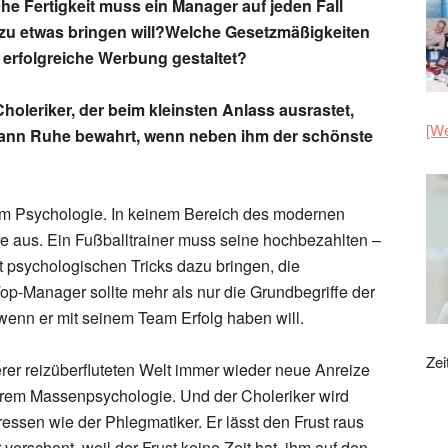
che Fertigkeit muss ein Manager auf jeden Fall
 zu etwas bringen will?Welche Gesetzmäßigkeiten
 erfolgreiche Werbung gestaltet?
holeriker, der beim kleinsten Anlass ausrastet,
[We
 dann Ruhe bewahrt, wenn neben ihm der schönste
um Psychologie. In keinem Bereich des modernen
 aus. Ein Fußballtrainer muss seine hochbezahlten –
it psychologischen Tricks dazu bringen, die
p-Manager sollte mehr als nur die Grundbegriffe der
enn er mit seinem Team Erfolg haben will.
Zei
rer reizüberfluteten Welt immer wieder neue Anreize
derem Massenpsychologie. Und der Choleriker wird
fressen wie der Phlegmatiker. Er lässt den Frust raus
verschont, weil der Frust keine Zeit hat, ihm auf den