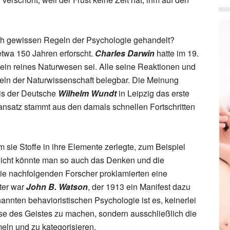
ch gewissen Regeln der Psychologie gehandelt?
etwa 150 Jahren erforscht.
Charles Darwin
hatte im 19.
ein reines Naturwesen sei. Alle seine Reaktionen und
ln der Natur­wissenschaft belegbar. Die Meinung
bis der Deutsche
Wilhelm Wundt
in Leipzig das erste
nsatz stammt aus den damals schnellen Fortschritten
 sie Stoffe in ihre Elemente zerlegte, zum Beispiel
leicht könnte man so auch das Denken und die
ie nachfolgenden Forscher proklamierten eine
ter war
John B. Watson
, der 1913 ein Manifest dazu
annten behavioristischen Psychologie ist es, keinerlei
e des Geistes zu machen, sondern ausschließlich die
ln und zu kategorisieren.