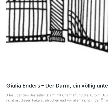
Giulia Enders – Der Darm, ein völlig un
Alles über den Bestseller „Darm mit Charme“ und die Autorin Giu
nicht mit diesen Fäkalausdrücken und vor allem nicht in der Öffe