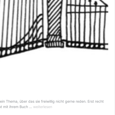
 Thema, über das sie freiwillig nicht gerne reden. Erst recht
Giulia
hat mit ihrem Buch …
weiterlesen
Enders