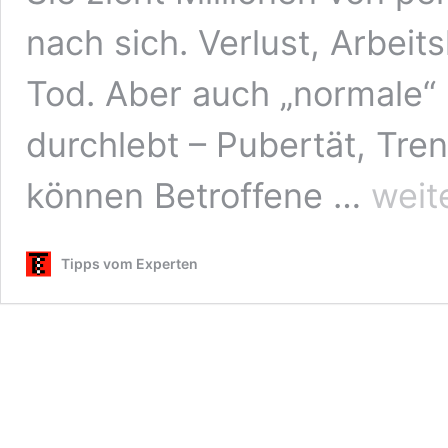
nach sich. Verlust, Arbeit
Tod. Aber auch „normale“ 
durchlebt – Pubertät, Tre
Krise
können Betroffene …
weit
als
Chance
Tipps vom Experten