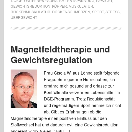
TAGGED WITH:
BEWEGUNG
,
BMI
,
ENTSPANNUNG
,
GEWICHT
,
GEWICHTSREDUKTION
,
KÖRPER
,
MUSKULATUR
,
RÜCKENMUSKULATUR
,
RÜCKENSCHMERZEN
,
SPORT
,
STRESS
,
ÜBERGEWICHT
Magnetfeldtherapie und
Gewichtsregulation
Frau Gisela W. aus Löhne stellt folgende
Frage: Sehr geehrte Herrschaften, ich
ernähre mich gesund und erfasse zur
Kontrolle alle verzehrten Lebensmittel im
DGE-Programm. Trotz Reduktionsdiät
und regelmäßigem Sport nehme ich nicht
ab. Gibt es Erfahrungen ob die
Magnetfeldtherapie einen positiven Einfluss auf den
Stoffwechsel hat und dadurch evt. eine Gewichtsreduktion
angeregt wird? Vielen Dank […]