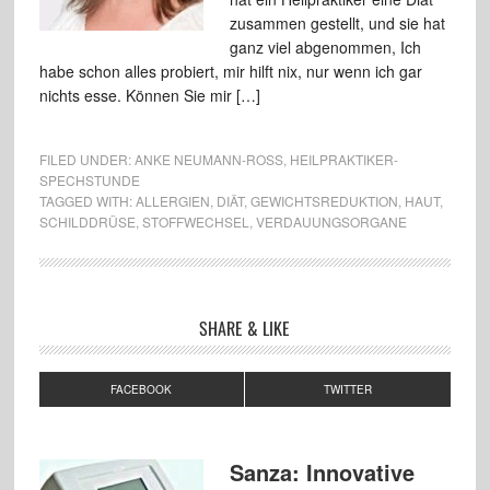
zusammen gestellt, und sie hat
ganz viel abgenommen, Ich
habe schon alles probiert, mir hilft nix, nur wenn ich gar
nichts esse. Können Sie mir […]
FILED UNDER:
ANKE NEUMANN-ROSS
,
HEILPRAKTIKER-
SPECHSTUNDE
TAGGED WITH:
ALLERGIEN
,
DIÄT
,
GEWICHTSREDUKTION
,
HAUT
,
SCHILDDRÜSE
,
STOFFWECHSEL
,
VERDAUUNGSORGANE
SHARE & LIKE
FACEBOOK
TWITTER
Sanza: Innovative