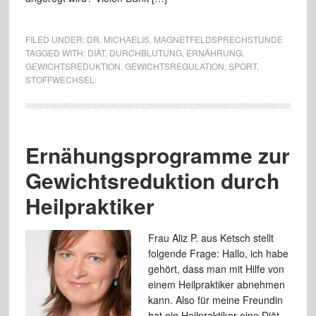
FILED UNDER:
DR. MICHAELIS
,
MAGNETFELDSPRECHSTUNDE
TAGGED WITH:
DIÄT
,
DURCHBLUTUNG
,
ERNÄHRUNG
,
GEWICHTSREDUKTION
,
GEWICHTSREGULATION
,
SPORT
,
STOFFWECHSEL
Ernähungsprogramme zur
Gewichtsreduktion durch
Heilpraktiker
Frau Aliz P. aus Ketsch stellt
folgende Frage: Hallo, ich habe
gehört, dass man mit Hilfe von
einem Heilpraktiker abnehmen
kann. Also für meine Freundin
hat ein Heilpraktiker eine Diät