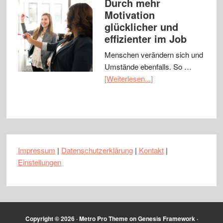
Durch mehr
Motivation
glücklicher und
effizienter im Job
Menschen verändern sich und
Umstände ebenfalls. So …
[Weiterlesen...]
Impressum
|
Datenschutzerklärung
|
Kontakt
|
Einstellungen
Copyright © 2026 ·
Metro Pro Theme
on
Genesis Framework
·