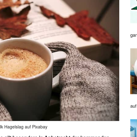
gan
auf
lk Hagelslag auf Pixabay