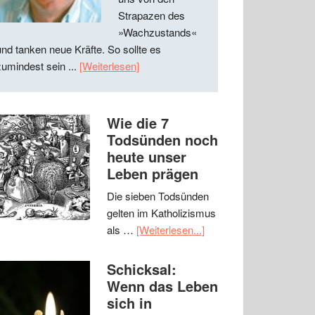
Strapazen des
»Wachzustands«
und tanken neue Kräfte. So sollte es
zumindest sein ...
[Weiterlesen]
Wie die 7
Todsünden noch
heute unser
Leben prägen
Die sieben Todsünden
gelten im Katholizismus
als …
[Weiterlesen...]
Schicksal:
Wenn das Leben
sich in