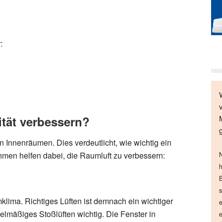
:
ität verbessern?
in Innenräumen. Dies verdeutlicht, wie wichtig ein
en helfen dabei, die Raumluft zu verbessern:
N
h
B
s
klima. Richtiges Lüften ist demnach ein wichtiger
e
egelmäßiges Stoßlüften wichtig. Die Fenster in
e