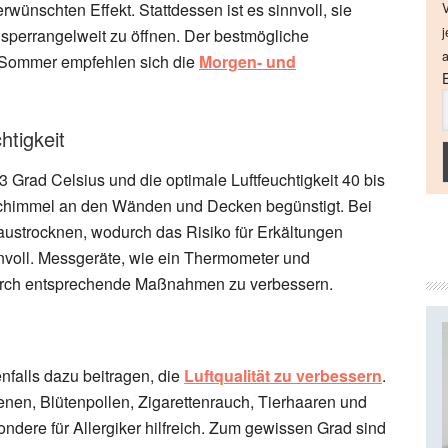
erwünschten Effekt. Stattdessen ist es sinnvoll, sie
V
j
n sperrangelweit zu öffnen. Der bestmögliche
a
m Sommer empfehlen sich die
Morgen- und
tigkeit
 Grad Celsius und die optimale Luftfeuchtigkeit 40 bis
Schimmel an den Wänden und Decken begünstigt. Bei
austrocknen, wodurch das Risiko für Erkältungen
innvoll. Messgeräte, wie ein Thermometer und
 durch entsprechende Maßnahmen zu verbessern.
falls dazu beitragen, die
Luftqualität zu verbessern
.
enen, Blütenpollen, Zigarettenrauch, Tierhaaren und
dere für Allergiker hilfreich. Zum gewissen Grad sind