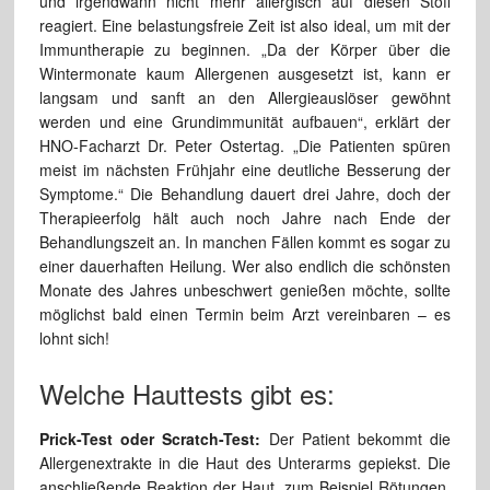
und irgendwann nicht mehr allergisch auf diesen Stoff
reagiert. Eine belastungsfreie Zeit ist also ideal, um mit der
Immuntherapie zu beginnen. „Da der Körper über die
Wintermonate kaum Allergenen ausgesetzt ist, kann er
langsam und sanft an den Allergieauslöser gewöhnt
werden und eine Grundimmunität aufbauen“, erklärt der
HNO-Facharzt Dr. Peter Ostertag. „Die Patienten spüren
meist im nächsten Frühjahr eine deutliche Besserung der
Symptome.“ Die Behandlung dauert drei Jahre, doch der
Therapieerfolg hält auch noch Jahre nach Ende der
Behandlungszeit an. In manchen Fällen kommt es sogar zu
einer dauerhaften Heilung. Wer also endlich die schönsten
Monate des Jahres unbeschwert genießen möchte, sollte
möglichst bald einen Termin beim Arzt vereinbaren – es
lohnt sich!
Welche Hauttests gibt es:
Prick-Test oder Scratch-Test:
Der Patient bekommt die
Allergenextrakte in die Haut des Unterarms gepiekst. Die
anschließende Reaktion der Haut, zum Beispiel Rötungen,