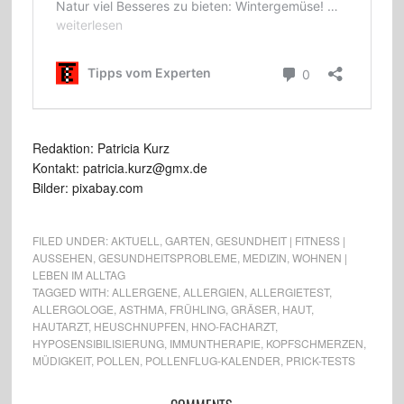
Redaktion: Patricia Kurz
Kontakt: patricia.kurz@gmx.de
Bilder: pixabay.com
FILED UNDER:
AKTUELL
,
GARTEN
,
GESUNDHEIT | FITNESS |
AUSSEHEN
,
GESUNDHEITSPROBLEME
,
MEDIZIN
,
WOHNEN |
LEBEN IM ALLTAG
TAGGED WITH:
ALLERGENE
,
ALLERGIEN
,
ALLERGIETEST
,
ALLERGOLOGE
,
ASTHMA
,
FRÜHLING
,
GRÄSER
,
HAUT
,
HAUTARZT
,
HEUSCHNUPFEN
,
HNO-FACHARZT
,
HYPOSENSIBILISIERUNG
,
IMMUNTHERAPIE
,
KOPFSCHMERZEN
,
MÜDIGKEIT
,
POLLEN
,
POLLENFLUG-KALENDER
,
PRICK-TESTS