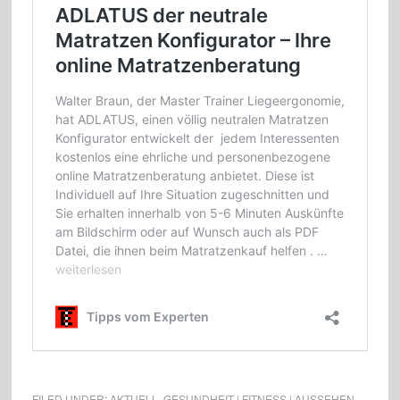
FILED UNDER:
AKTUELL
,
GESUNDHEIT | FITNESS | AUSSEHEN
,