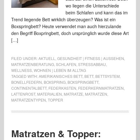
wo liegen die Unterschiede
beim Schlafen und kann das im
Trend liegende Bett wirklich überzeugen? Was ist ein
Boxspringbett? Heute verwendet man auch hierzulande
den Begriff Boxpringbett, doch ursprünglich wurde diese Art
[…]
FILED UNDER:
AKTUELL
,
GESUNDHEIT | FITNESS | AUSSEHEN
,
MATRATZENBERATUNG
,
SCHLAFEN
,
STRESSABBAU
,
WELLNESS
,
WOHNEN | LEBEN IM ALLTAG
TAGGED WITH:
AMERIKANISCHES BETT
,
BETT
,
BETTSYSTEM
,
BONELLFEDERN
,
BOXSPRING
,
BOXSPRINGBETT
,
CONTINENTALBETT
,
FEDERKASTEN
,
FEDERKERNMATRATZEN
,
LATTENROST
,
MATERIALIEN
,
MATRATZE
,
MATRATZEN
,
MATRATZENTYPEN
,
TOPPER
Matratzen & Topper: