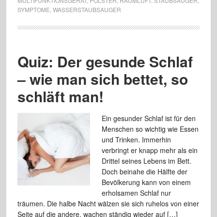
MULTIFUNKTIONSGERÄT
,
POLSTER
,
RAUMLUFT
,
STAUBSAUGER
,
SYMPTOME
,
WASSERSTAUBSAUGER
Quiz: Der gesunde Schlaf
– wie man sich bettet, so
schläft man!
Ein gesunder Schlaf ist für den
Menschen so wichtig wie Essen
und Trinken. Immerhin
verbringt er knapp mehr als ein
Drittel seines Lebens im Bett.
Doch beinahe die Hälfte der
Bevölkerung kann von einem
erholsamen Schlaf nur
träumen. Die halbe Nacht wälzen sie sich ruhelos von einer
Seite auf die andere, wachen ständig wieder auf […]