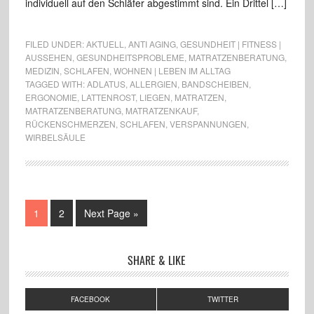
individuell auf den Schläfer abgestimmt sind. Ein Drittel […]
FILED UNDER:
AKTUELL
,
ANTI AGING
,
GESUNDHEIT | FITNESS |
AUSSEHEN
,
GESUNDHEITSPROBLEME
,
MATRATZENBERATUNG
,
MEDIZIN
,
SCHLAFEN
,
WOHNEN | LEBEN IM ALLTAG
TAGGED WITH:
ADLATUS
,
ALLERGIEN
,
BANDSCHEIBEN
,
ERGONOMIE
,
LATTENROST
,
LIEGEN
,
MATRATZEN
,
MATRATZENBERATUNG
,
MATRATZENKAUF
,
RÜCKENSCHMERZEN
,
SCHLAFEN
,
VERSPANNUNGEN
,
WIRBELSÄULE
1
2
Next Page »
SHARE & LIKE
FACEBOOK
TWITTER