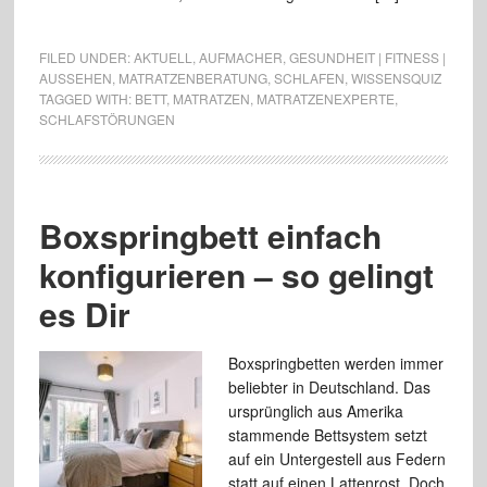
FILED UNDER:
AKTUELL
,
AUFMACHER
,
GESUNDHEIT | FITNESS |
AUSSEHEN
,
MATRATZENBERATUNG
,
SCHLAFEN
,
WISSENSQUIZ
TAGGED WITH:
BETT
,
MATRATZEN
,
MATRATZENEXPERTE
,
SCHLAFSTÖRUNGEN
Boxspringbett einfach
konfigurieren – so gelingt
es Dir
Boxspringbetten werden immer
beliebter in Deutschland. Das
ursprünglich aus Amerika
stammende Bettsystem setzt
auf ein Untergestell aus Federn
statt auf einen Lattenrost. Doch