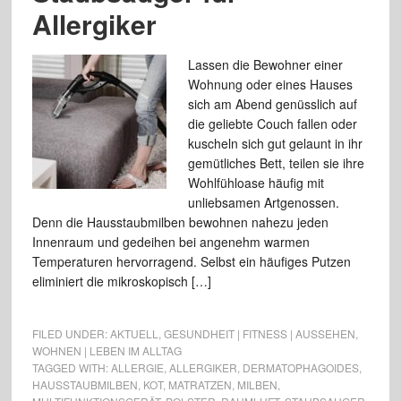
Allergiker
Lassen die Bewohner einer
Wohnung oder eines Hauses
sich am Abend genüsslich auf
die geliebte Couch fallen oder
kuscheln sich gut gelaunt in ihr
gemütliches Bett, teilen sie ihre
Wohlfühloase häufig mit
unliebsamen Artgenossen.
Denn die Hausstaubmilben bewohnen nahezu jeden
Innenraum und gedeihen bei angenehm warmen
Temperaturen hervorragend. Selbst ein häufiges Putzen
eliminiert die mikroskopisch […]
FILED UNDER:
AKTUELL
,
GESUNDHEIT | FITNESS | AUSSEHEN
,
WOHNEN | LEBEN IM ALLTAG
TAGGED WITH:
ALLERGIE
,
ALLERGIKER
,
DERMATOPHAGOIDES
,
HAUSSTAUBMILBEN
,
KOT
,
MATRATZEN
,
MILBEN
,