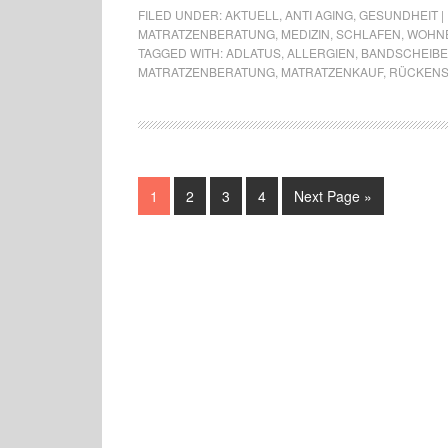
FILED UNDER:
AKTUELL
,
ANTI AGING
,
GESUNDHEIT |
MATRATZENBERATUNG
,
MEDIZIN
,
SCHLAFEN
,
WOHNE
TAGGED WITH:
ADLATUS
,
ALLERGIEN
,
BANDSCHEIB
MATRATZENBERATUNG
,
MATRATZENKAUF
,
RÜCKEN
1
2
3
4
Next Page »