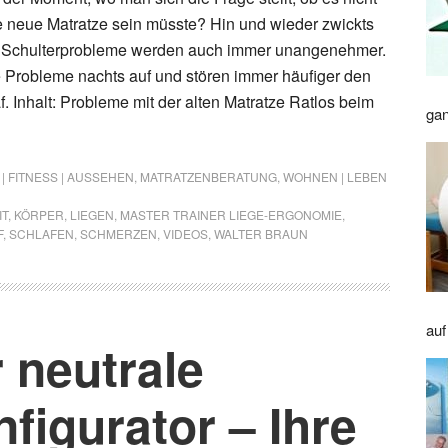
e neue Matratze sein müsste? Hin und wieder zwickts
 Schulterprobleme werden auch immer unangenehmer.
ie Probleme nachts auf und stören immer häufiger den
. Inhalt: Probleme mit der alten Matratze Ratlos beim
gan
| FITNESS | AUSSEHEN
,
MATRATZENBERATUNG
,
WOHNEN | LEBEN
IT
,
KÖRPER
,
LIEGEN
,
MASTER TRAINER LIEGE-ERGONOMIE
,
F
,
SCHLAFEN
,
SCHMERZEN
,
VIDEOS
,
WALTER BRAUN
auf
neutrale
figurator – Ihre