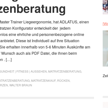
tzenberatung
Master Trainer Liegeergonomie, hat ADLATUS, einen
[We
tratzen Konfigurator entwickelt der jedem
enlos eine ehrliche und personenbezogene online
nbietet. Diese ist Individuell auf Ihre Situation
Sie erhalten innerhalb von 5-6 Minuten Auskünfte am
f Wunsch auch als PDF Datei, die ihnen beim
n . […]
SUNDHEIT | FITNESS | AUSSEHEN
,
MATRATZENBERATUNG
,
Zei
ATRATZENBERATUNG
,
MATRATZENKAUF
,
RÜCKEN
,
RZEN
,
WALTER BRAUN