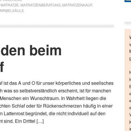
,
MATRATZE
,
MATRATZENBERATUNG
,
MATRATZENKAUF
,
WIRBELSÄULE
iden beim
f
N
h
f ist das A und O für unser körperliches und seelisches
B
 was so selbstverständlich erscheint, ist für manchen
s
Menschen ein Wunschtraum. In Wahrheit liegen die
e
chten Schlaf oder für Rückenschmerzen häufig in einer
e
 Lattenrost begründet, die nicht individuell auf den
V
 sind. Ein Drittel […]
j
a