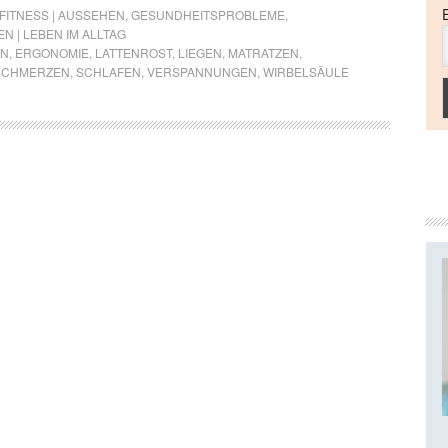
 FITNESS | AUSSEHEN
,
GESUNDHEITSPROBLEME
,
N | LEBEN IM ALLTAG
EN
,
ERGONOMIE
,
LATTENROST
,
LIEGEN
,
MATRATZEN
,
SCHMERZEN
,
SCHLAFEN
,
VERSPANNUNGEN
,
WIRBELSÄULE