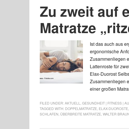
Zu zweit auf 
Matratze „rit
Ist das auch aus 
ergonomische Anfor
Zusammenliegen erg
Lattenroste für zw
Elax-Duorost Selbst
Zusammenliegen er
einer großen Matra
FILED UNDER:
AKTUELL
,
GESUNDHEIT | FITNESS | 
TAGGED WITH:
DOPPELMATRATZE
,
ELAX-DUOROSTE
SCHLAFEN
,
ÜBERBREITE MATRATZE
,
WALTER BRAU