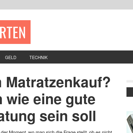
ERTEN
GELD
TECHNIK
 Matratzenkauf?
 wie eine gute
tung sein soll
er Moment, wo man sich die Frage stellt, ob es nicht