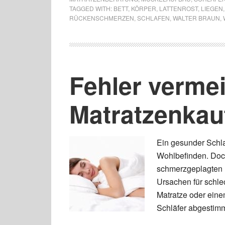
TAGGED WITH:
BETT
,
KÖRPER
,
LATTENROST
,
LIEGEN
RÜCKENSCHMERZEN
,
SCHLAFEN
,
WALTER BRAUN
,
Fehler verme
Matratzenkau
Ein gesunder Schla
Wohlbefinden. Doch
schmerzgeplagten 
Ursachen für schle
Matratze oder einem
Schläfer abgestimmt