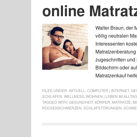
online Matra
Walter Braun, der 
völlig neutralen Ma
Interessenten kost
Matratzenberatung a
zugeschnitten und 
Bildschirm oder au
Matratzenkauf helfe
FILED UNDER:
AKTUELL
,
COMPUTER | INTERNET
,
GE
SCHLAFEN
,
WELLNESS
,
WOHNEN | LEBEN IM ALLTAG
TAGGED WITH:
GESUNDHEIT
,
KÖRPER
,
MATRATZE
,
M
RÜCKENSCHMERZEN
,
SCHLAFSTÖRUNGEN
,
SCHME