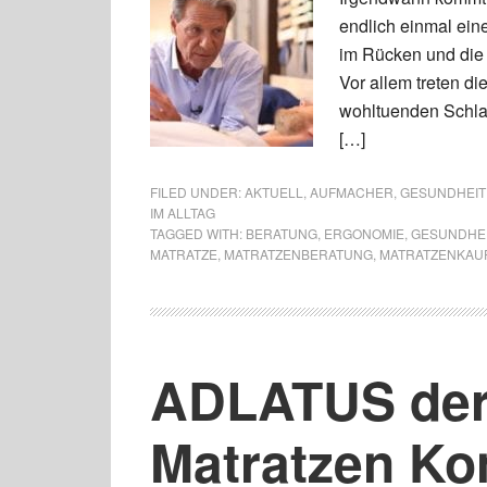
endlich einmal ein
im Rücken und die
Vor allem treten d
wohltuenden Schlaf
[…]
FILED UNDER:
AKTUELL
,
AUFMACHER
,
GESUNDHEIT 
IM ALLTAG
TAGGED WITH:
BERATUNG
,
ERGONOMIE
,
GESUNDHE
MATRATZE
,
MATRATZENBERATUNG
,
MATRATZENKAU
ADLATUS der 
Matratzen Kon