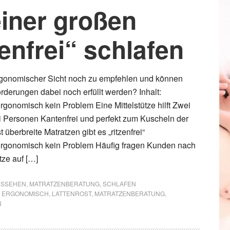
einer großen
zenfrei“ schlafen
ergonomischer Sicht noch zu empfehlen und können
derungen dabei noch erfüllt werden? Inhalt:
onomisch kein Problem Eine Mittelstütze hilft Zwei
ei Personen Kantenfrei und perfekt zum Kuscheln der
 überbreite Matratzen gibt es „ritzenfrei“
gonomisch kein Problem Häufig fragen Kunden nach
tze auf […]
AUSSEHEN
,
MATRATZENBERATUNG
,
SCHLAFEN
,
ERGONOMISCH
,
LATTENROST
,
MATRATZENBERATUNG
,
N