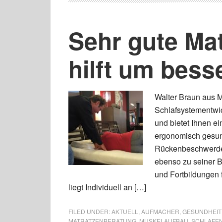
Sehr gute Ma
hilft um bess
Walter Braun aus M
Schlafsystementwic
und bietet Ihnen e
ergonomisch gesun
Rückenbeschwerden
ebenso zu seiner B
und Fortbildungen 
liegt Individuell an […]
FILED UNDER:
AKTUELL
,
AUFMACHER
,
GESUNDHEIT 
MATRATZENBERATUNG
,
MUSKELAUFBAU
,
SCHLAFE