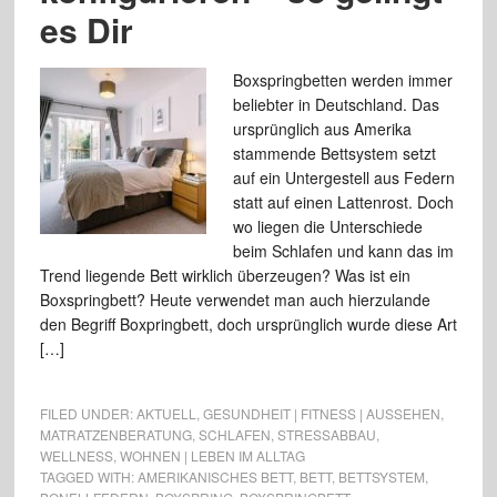
es Dir
Boxspringbetten werden immer
beliebter in Deutschland. Das
ursprünglich aus Amerika
stammende Bettsystem setzt
auf ein Untergestell aus Federn
statt auf einen Lattenrost. Doch
wo liegen die Unterschiede
beim Schlafen und kann das im
Trend liegende Bett wirklich überzeugen? Was ist ein
Boxspringbett? Heute verwendet man auch hierzulande
den Begriff Boxpringbett, doch ursprünglich wurde diese Art
[…]
FILED UNDER:
AKTUELL
,
GESUNDHEIT | FITNESS | AUSSEHEN
,
MATRATZENBERATUNG
,
SCHLAFEN
,
STRESSABBAU
,
WELLNESS
,
WOHNEN | LEBEN IM ALLTAG
TAGGED WITH:
AMERIKANISCHES BETT
,
BETT
,
BETTSYSTEM
,