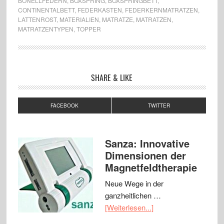
BONELLFEDERN
,
BOXSPRING
,
BOXSPRINGBETT
,
CONTINENTALBETT
,
FEDERKASTEN
,
FEDERKERNMATRATZEN
,
LATTENROST
,
MATERIALIEN
,
MATRATZE
,
MATRATZEN
,
MATRATZENTYPEN
,
TOPPER
SHARE & LIKE
FACEBOOK
TWITTER
Sanza: Innovative
Dimensionen der
Magnetfeldtherapie
Neue Wege in der
ganzheitlichen …
[Weiterlesen...]