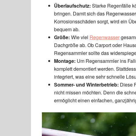
Überlaufschutz:
Starke Regenfälle k
bringen. Damit sich das Regenwasser 
Korrosionsschäden sorgt, wird ein Übe
bequem ab.
Größe:
Wie viel
Regenwasser
gesamme
Dachgröße ab. Ob Carport oder Hausd
Regensammler sollte das widerspiege
Montage:
Um Regensammler ins Fallr
komplett demontiert werden. Stattde
integriert, was eine sehr schnelle Lös
Sommer- und Winterbetrieb:
Diese F
nicht missen möchten. Denn die schn
ermöglicht einen einfachen, ganzjähri