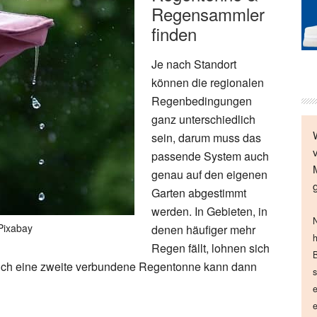
Regensammler
finden
Je nach Standort
können die regionalen
Regenbedingungen
ganz unterschiedlich
sein, darum muss das
passende System auch
genau auf den eigenen
Garten abgestimmt
werden. In Gebieten, in
N
Pixabay
denen häufiger mehr
h
Regen fällt, lohnen sich
B
ch eine zweite verbundene Regentonne kann dann
s
e
e