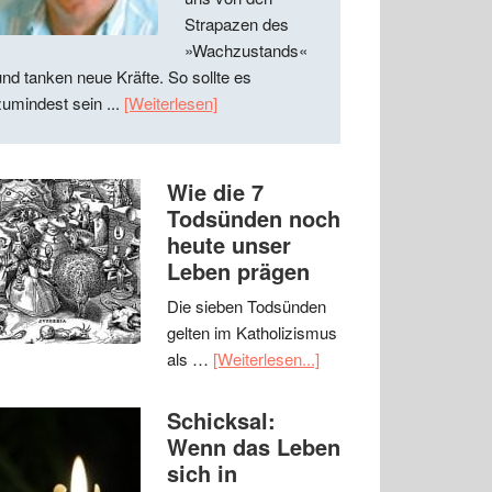
Strapazen des
»Wachzustands«
und tanken neue Kräfte. So sollte es
zumindest sein ...
[Weiterlesen]
Wie die 7
Todsünden noch
heute unser
Leben prägen
Die sieben Todsünden
gelten im Katholizismus
als …
[Weiterlesen...]
Schicksal:
Wenn das Leben
sich in