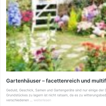
Gartenhäuser – facettenreich und multi
Geduld, Geschick, Samen und Gartengeräte sind nur einige der D
Grundstückes zu lagern ist nicht ratsam, da es zu witterungs
Gartenhäuser
verschiedenen …
weiterlesen
–